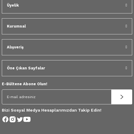
 Yedek Parça
Üyelik
dek Parça
Kurumsal
e Yedek Parça
 Yedek Parça
Alışveriş
r Yedek Parça
Öne Çıkan Sayfalar
E-Bültene Abone Olun!
Bizi Sosyal Medya Hesaplarımızdan Takip Edin!