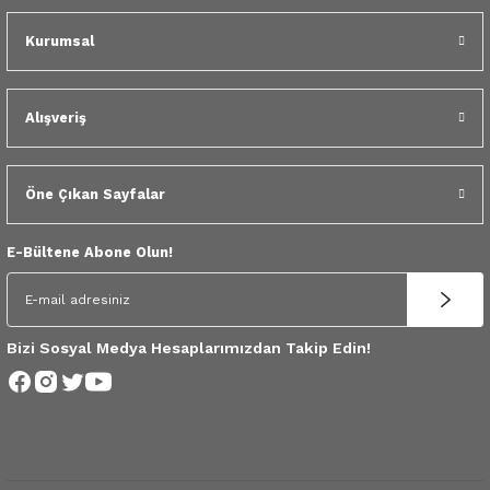
Kurumsal
Tükendi
Duster Volan Debriyaj Seti Bilya Set 4x4
16.500,00 TL
Alışveriş
Öne Çıkan Sayfalar
E-Bültene Abone Olun!
Bizi Sosyal Medya Hesaplarımızdan Takip Edin!