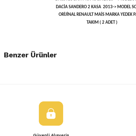
DACİA SANDERO 2 KASA 2013-> MODEL S
ORİJİNAL RENAULT MAİS MARKA YEDEK 
TAKIM ( 2 ADET )
Bu ürünün fiyat bilgisi, resim, ürün açıklamalarında ve diğer konulard
öneri formunu kullanarak tarafımıza iletebilirsiniz.
Benzer Ürünler
Bu ürüne ilk yorumu siz yapın!
Görüş ve önerileriniz için teşekkür ederiz.
Yorum Yaz
Ürün resmi kalitesiz, bozuk veya görüntülenemiyor.
Ön Fren Diski Bosch Marka Clio 4 Symbol Logan-402063149R
Ürün açıklamasında eksik bilgiler bulunuyor.
Ürün bilgilerinde hatalar bulunuyor.
1.000,00 TL
Ürün fiyatı diğer sitelerden daha pahalı.
Bu ürüne benzer farklı alternatifler olmalı.
Ön Fren Diski Renault Clio 4 Symbol Sandero 2 Logan 2
Güvenli Alışveriş