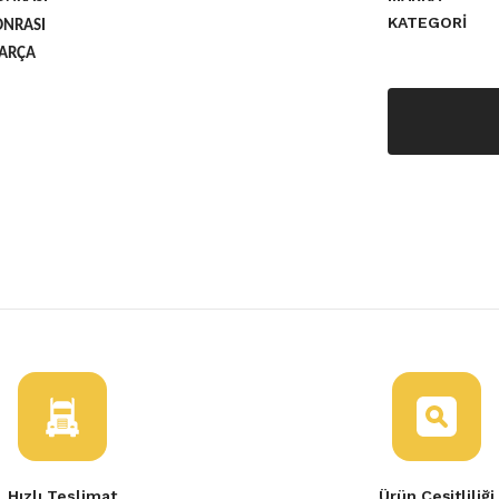
KATEGORI
ONRASI
PARÇA
a yetersiz gördüğünüz noktaları
Hızlı Teslimat
Ürün Çeşitliliği