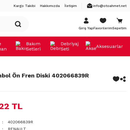
Kargo Takibi
Hakkımızda
İletişim
info@otoahmet.net
Giriş Yap
Favorilerim
Sepetim
e
Bakım
Debriyaj
Aksesuarlar
man
Setleri
Seti
mbol Ön Fren Diski 402066839R
,22 TL
402066839R
RENAULT