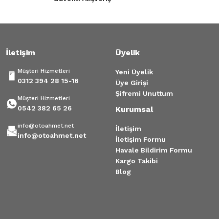
3.250,00 TL
Gönder
Tükendi
İletişim
Üyelik
Delphi Marka Ön Fren Diski Symbol Sandero Clio 4
Müşteri Hizmetleri
Yeni Üyelik
1.850,00 TL
0312 394 28 15-16
Üye Girişi
Şifremi Unuttum
Müşteri Hizmetleri
0542 382 65 26
Kurumsal
Tükendi
info@otoahmet.net
Renault Clio 4 Symbol Dacia Sandero Ön Disk
İletişim
info@otoahmet.net
İletişim Formu
Havale Bildirim Formu
900,00 TL
Kargo Takibi
Blog
Tükendi
Performans Kaplamalı Ön Disk Symbol Clio 4 Sandero
ÖN FR