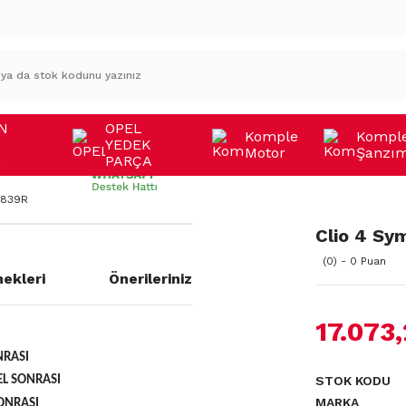
N
OPEL
Komple
Kompl
YEDEK
Motor
Şanzı
A
PARÇA
6839R
Clio 4 Sy
(0) - 0 Puan
ekleri
Önerileriniz
17.073
NRASI
STOK KODU
EL SONRASI
MARKA
ONRASI