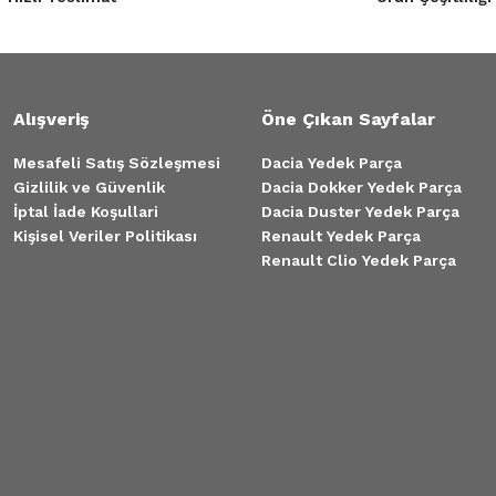
Alışveriş
Öne Çıkan Sayfalar
Mesafeli Satış Sözleşmesi
Dacia Yedek Parça
Gizlilik ve Güvenlik
Dacia Dokker Yedek Parça
İptal İade Koşullari
Dacia Duster Yedek Parça
Kişisel Veriler Politikası
Renault Yedek Parça
Renault Clio Yedek Parça
Tükendi
EN DİSK TAKIMI