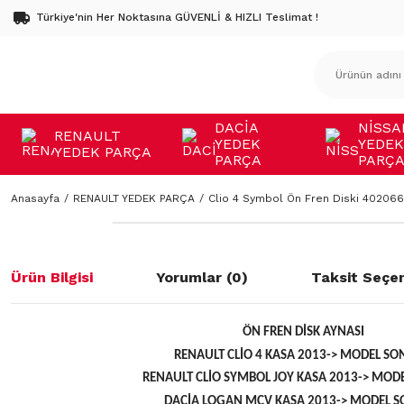
Türkiye'nin Her Noktasına GÜVENLİ & HIZLI Teslimat !
DACİA
NİSSA
RENAULT
YEDEK
YEDEK
YEDEK PARÇA
PARÇA
PARÇ
Anasayfa
RENAULT YEDEK PARÇA
Clio 4 Symbol Ön Fren Diski 40206
Ürün Bilgisi
Yorumlar (0)
Taksit Seçen
ÖN FREN DİSK AYNASI
RENAULT CLİO 4 KASA 2013-> MODEL SO
RENAULT CLİO SYMBOL JOY KASA 2013-> MOD
DACİA LOGAN MCV KASA 2013-> MODEL S