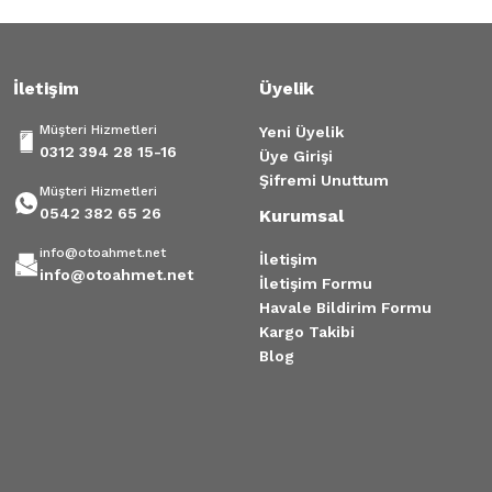
Bu ürüne benzer farklı alternatifler olmalı.
İletişim
Üyelik
Müşteri Hizmetleri
Yeni Üyelik
0312 394 28 15-16
Üye Girişi
Gönder
Şifremi Unuttum
Müşteri Hizmetleri
0542 382 65 26
Kurumsal
info@otoahmet.net
İletişim
info@otoahmet.net
İletişim Formu
Havale Bildirim Formu
Kargo Takibi
Blog