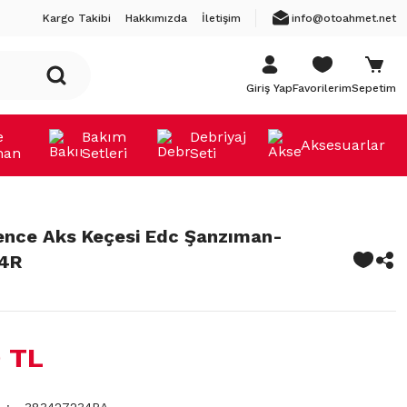
Kargo Takibi
Hakkımızda
İletişim
info@otoahmet.net
Giriş Yap
Favorilerim
Sepetim
e
Bakım
Debriyaj
Aksesuarlar
man
Setleri
Seti
uence Aks Keçesi Edc Şanzıman-
4R
 TL