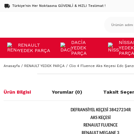
Türkiye'nin Her Noktasına GÜVENLİ & HIZLI Teslimat !
DACİA
NİSSA
RENAULT
YEDEK
YEDEK
YEDEK PARÇA
PARÇA
PARÇ
Anasayfa
RENAULT YEDEK PARÇA
Clio 4 Fluence Aks Keçesi Edc Şan
Ürün Bilgisi
Yorumlar (0)
Taksit Seçen
DEFRANSİYEL KEÇESİ 38427234R
AKS KEÇESİ
RENAULT FLUENCE
RENAULT MEGANE 3