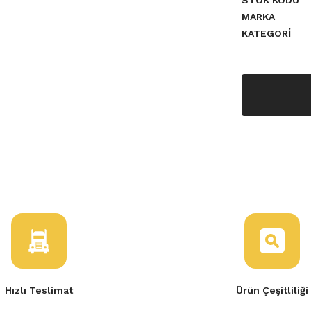
STOK KODU
MARKA
KATEGORI
a yetersiz gördüğünüz noktaları
Hızlı Teslimat
Ürün Çeşitliliği