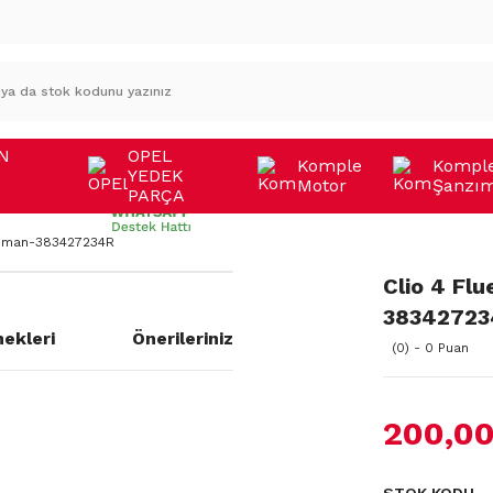
N
OPEL
Komple
Kompl
YEDEK
Motor
Şanzı
A
PARÇA
zıman-383427234R
Clio 4 Fl
38342723
ekleri
Önerileriniz
(0) - 0 Puan
200,00