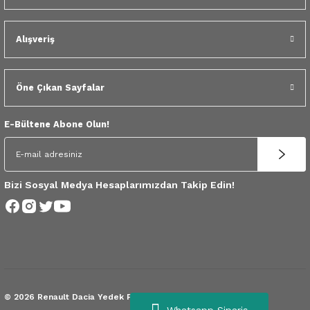
 Yedek Parça
Alışveriş
dek Parça
e Yedek Parça
Öne Çıkan Sayfalar
 Yedek Parça
E-Bültene Abone Olun!
r Yedek Parça
Bizi Sosyal Medya Hesaplarımızdan Takip Edin!
© 2026 Renault Dacia Yedek Parça.
Tüm Hakları Saklıdır.
Whatsapp Sipariş