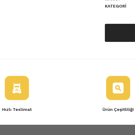
KATEGORI
a yetersiz gördüğünüz noktaları
Hızlı Teslimat
Ürün Çeşitliliği