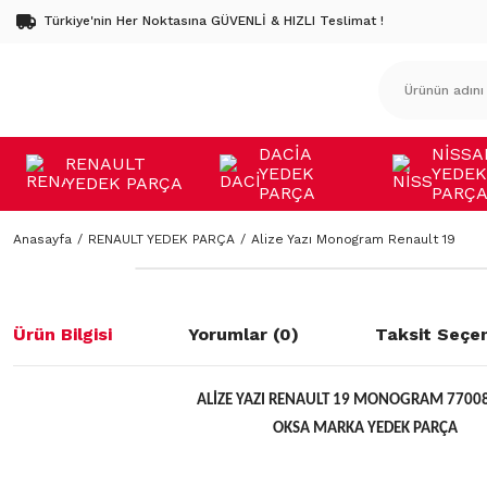
Türkiye'nin Her Noktasına GÜVENLİ & HIZLI Teslimat !
DACİA
NİSSA
RENAULT
YEDEK
YEDEK
YEDEK PARÇA
PARÇA
PARÇ
Anasayfa
RENAULT YEDEK PARÇA
Alize Yazı Monogram Renault 19
Ürün Bilgisi
Yorumlar (0)
Taksit Seçen
ALİZE YAZI RENAULT 19 MONOGRAM 7700
OKSA MARKA YEDEK PARÇA