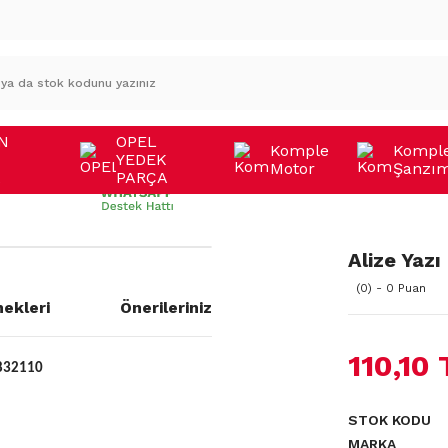
N
OPEL
Komple
Kompl
YEDEK
Motor
Şanzı
A
PARÇA
Alize Yaz
(0) - 0 Puan
ekleri
Önerileriniz
110,10 
832110
STOK KODU
MARKA