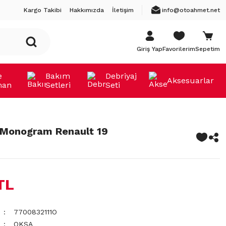
Kargo Takibi
Hakkımızda
İletişim
info@otoahmet.net
Giriş Yap
Favorilerim
Sepetim
e
Bakım
Debriyaj
Aksesuarlar
man
Setleri
Seti
ı Monogram Renault 19
TL
7700832111O
OKSA