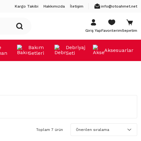
Kargo Takibi
Hakkımızda
İletişim
info@otoahmet.net
Giriş Yap
Favorilerim
Sepetim
e
Bakım
Debriyaj
Aksesuarlar
man
Setleri
Seti
Toplam 7 ürün