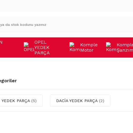
N
OPEL
Komple
Kompl
YEDEK
Motor
Şanzı
A
PARÇA
egoriler
 YEDEK PARÇA
(5)
DACİA YEDEK PARÇA
(2)