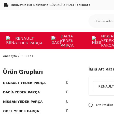
Türkiye'nin Her Noktasına GÜVENLİ & HIZLI Teslimat !
DACİA
NİSSA
RENAULT
YEDEK
YEDEK
YEDEK PARÇA
PARÇA
PARÇ
Anasayfa
RECORD
İlgili Alt Kat
Ürün Grupları
RENAULT YEDEK PARÇA
RENAULT
DACİA YEDEK PARÇA
NİSSAN YEDEK PARÇA
Stoktakiler
OPEL YEDEK PARÇA