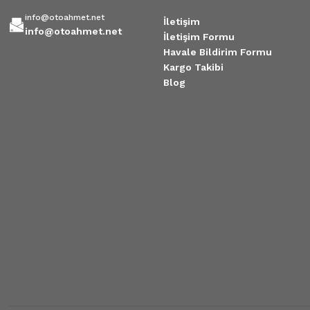
info@otoahmet.net
İletişim
info@otoahmet.net
İletişim Formu
Havale Bildirim Formu
Kargo Takibi
Blog