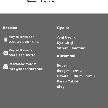
Güvenli Alışveriş
İletişim
Üyelik
Müşteri Hizmetleri
Yeni Üyelik
0312 394 28 15-16
Üye Girişi
Şifremi Unuttum
Müşteri Hizmetleri
0542 382 65 26
Kurumsal
info@otoahmet.net
İletişim
info@otoahmet.net
İletişim Formu
Havale Bildirim Formu
Kargo Takibi
Blog