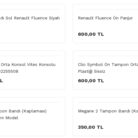
dı Sol Renault Fluence Siyah
Renault Fluence Ön Panjur
600,00 TL
1 Orta Konsol Vites Konsolu
Clio Symbol Ön Tampon Orta
02255508
Plastiği Sissiz
TL
600,00 TL
pon Bandı (Kaplaması)
Megane 2 Tampon Bandı (Ka
ni Model
350,00 TL