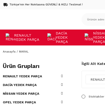
Türkiye'nin Her Noktasına GÜVENLİ & HIZLI Teslimat !
DACİA
NİSSA
RENAULT
YEDEK
YEDEK
YEDEK PARÇA
PARÇA
PARÇ
Anasayfa
MARAL
İlgili Alt Kat
Ürün Grupları
RENAULT YEDEK PARÇA
RENAULT
DACİA YEDEK PARÇA
NİSSAN YEDEK PARÇA
Stoktakiler
OPEL YEDEK PARÇA