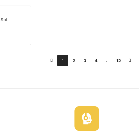
 Sol
1
2
3
4
..
12