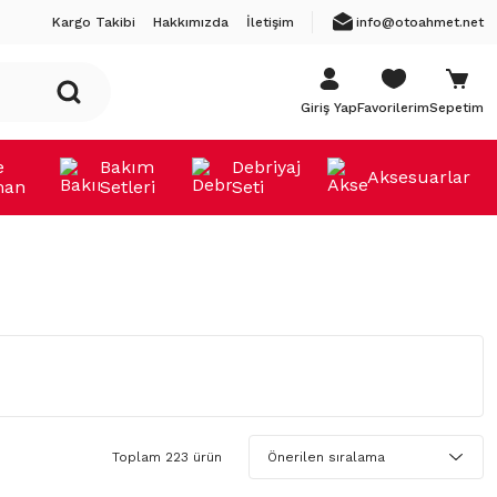
Kargo Takibi
Hakkımızda
İletişim
info@otoahmet.net
Giriş Yap
Favorilerim
Sepetim
e
Bakım
Debriyaj
Aksesuarlar
man
Setleri
Seti
Toplam 223 ürün