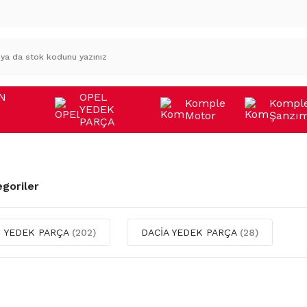
N
OPEL
Komple
Kompl
YEDEK
Motor
Şanzı
A
PARÇA
egoriler
 YEDEK PARÇA
(202)
DACİA YEDEK PARÇA
(28)