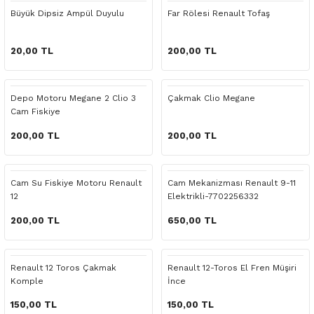
 Yedek Parça
Scenic
Symbol
Büyük Dipsiz Ampül Duyulu
Far Rölesi Renault Tofaş
 Yedek Parça
Symbol
Talisman
20,00 TL
200,00 TL
ss Combi Yedek Parça
Talisman
Trafic
Depo Motoru Megane 2 Clio 3
Çakmak Clio Megane
Cam Fiskiye
o Yedek Parça
Trafic
200,00 TL
200,00 TL
 Yedek Parça
Cam Su Fiskiye Motoru Renault
Cam Mekanizması Renault 9-11
r Yedek Parça
12
Elektrikli-7702256332
t Yedek Parça
200,00 TL
650,00 TL
ss Yedek Parça
Renault 12 Toros Çakmak
Renault 12-Toros El Fren Müşiri
Komple
İnce
 Yedek Parça
150,00 TL
150,00 TL