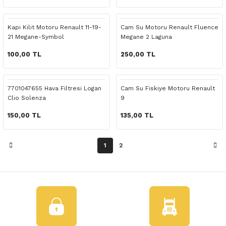
 Yedek Parça
Kapı Kilit Motoru Renault 11-19-
Cam Su Motoru Renault Fluence
dek Parça
21 Megane-Symbol
Megane 2 Laguna
e Yedek Parça
100,00 TL
250,00 TL
 Yedek Parça
7701047655 Hava Filtresi Logan
Cam Su Fiskiye Motoru Renault
Clio Solenza
9
r Yedek Parça
150,00 TL
135,00 TL
1
2