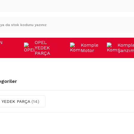
N
OPEL
Komple
Kompl
YEDEK
Motor
Şanzı
A
PARÇA
egoriler
 YEDEK PARÇA
(14)