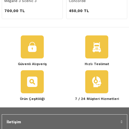
Megane 3 Scenic 3
Concorde
o Yedek Parça
Yedek Parça
Fren Sistemi
İç Trim
İç Trim
İç Trim
İç Trim
İç Trim
Isıtma Soğutma
Latitude
Latitude
700,00 TL
450,00 TL
a Yedek Parça
ektrikli Yedek Parça
İç Trim
Isıtma Soğutma
Isıtma Soğutma
Isıtma Soğutma
Isıtma Soğutma
Isıtma Soğutma
Kaporta
Master
Megane
c Yedek Parça
Isıtma Soğutma
Kaporta
Kaporta
Kaporta
Kaporta
Kaporta
Motor Aksamı
Megane
Modus
ne Yedek Parça
Kaporta
Motor Aksamı
Motor Aksamı
Kilit Aksamı
Kilit Aksamı
Kilit Aksamı
Ön Takım Süspansiyon
Modus
RENAULT 11 BAKIM SETİ
ce Yedek Parça
Kilit Aksamı
Ön Takım Süspansiyon
Ön Takım Süspansiyon
Motor Aksamı
Motor Aksamı
Motor Aksamı
Yakıt Aksamı
Renault 11
RENAULT 12 BAKIM SETİ
Güvenli Alışveriş
Hızlı Teslimat
l Yedek Parça
Motor Aksamı
Yakıt Aksamı
Yakıt Aksamı
Ön Takım Süspansiyon
Ön Takım Süspansiyon
Ön Takım Süspansiyon
Renault 12
RENAULT 19 BAKIM SETİ
man Yedek Parça
Ön Takım Süspansiyon
Yakıt Aksamı
Yakıt Aksamı
Yakıt Aksamı
Renault 19
RENAULT 21 BAKIM SETİ
Ürün Çeşitliliği
7 / 24 Müşteri Hizmetleri
de Yedek Parça
Yakıt Aksamı
Renault 21
RENAULT 9 BROADWAY YAĞ BAKIM SET
l Yedek Parça
Renault 9
Scenic
İletişim