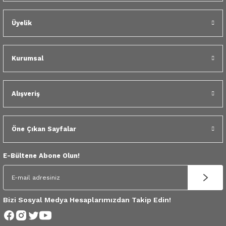
 Yedek Parça
Scenic
Symbol
Üyelik
 Yedek Parça
Symbol
Talisman
ss Combi Yedek Parça
Talisman
Trafic
Kurumsal
o Yedek Parça
Trafic
Alışveriş
 Yedek Parça
Öne Çıkan Sayfalar
r Yedek Parça
E-Bültene Abone Olun!
t Yedek Parça
ss Yedek Parça
Bizi Sosyal Medya Hesaplarımızdan Takip Edin!
 Yedek Parça