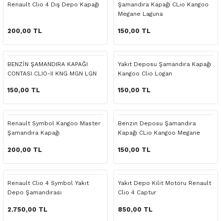
Renault Clio 4 Dış Depo Kapağı
Şamandıra Kapağı CLio Kangoo
o Yedek Parça
Yedek Parça
Fren Sistemi
İç Trim
İç Trim
İç Trim
İç Trim
İç Trim
Isıtma Soğutma
Latitude
Latitude
Megane Laguna
200,00 TL
150,00 TL
a Yedek Parça
ektrikli Yedek Parça
İç Trim
Isıtma Soğutma
Isıtma Soğutma
Isıtma Soğutma
Isıtma Soğutma
Isıtma Soğutma
Kaporta
Master
Megane
c Yedek Parça
Isıtma Soğutma
Kaporta
Kaporta
Kaporta
Kaporta
Kaporta
Motor Aksamı
Megane
Modus
BENZİN ŞAMANDIRA KAPAĞI
Yakıt Deposu Şamandıra Kapağı
CONTASI CLIO-II KNG MGN LGN
Kangoo Clio Logan
ne Yedek Parça
Kaporta
Motor Aksamı
Motor Aksamı
Kilit Aksamı
Kilit Aksamı
Kilit Aksamı
Ön Takım Süspansiyon
Modus
RENAULT 11 BAKIM SETİ
150,00 TL
150,00 TL
ce Yedek Parça
Kilit Aksamı
Ön Takım Süspansiyon
Ön Takım Süspansiyon
Motor Aksamı
Motor Aksamı
Motor Aksamı
Yakıt Aksamı
Renault 11
RENAULT 12 BAKIM SETİ
Renault Symbol Kangoo Master
Benzin Deposu Şamandıra
l Yedek Parça
Motor Aksamı
Yakıt Aksamı
Yakıt Aksamı
Ön Takım Süspansiyon
Ön Takım Süspansiyon
Ön Takım Süspansiyon
Renault 12
RENAULT 19 BAKIM SETİ
Şamandıra Kapağı
Kapağı CLio Kangoo Megane
Laguna
200,00 TL
150,00 TL
man Yedek Parça
Ön Takım Süspansiyon
Yakıt Aksamı
Yakıt Aksamı
Yakıt Aksamı
Renault 19
RENAULT 21 BAKIM SETİ
de Yedek Parça
Yakıt Aksamı
Renault 21
RENAULT 9 BROADWAY YAĞ BAKIM SET
Renault Clio 4 Symbol Yakıt
Yakıt Depo Kilit Motoru Renault
Depo Şamandırası
Clio 4 Captur
l Yedek Parça
Renault 9
Scenic
2.750,00 TL
850,00 TL