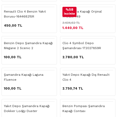
 Yedek Parça
Scenic
Symbol
%58
Renault Clio 4 Benzin Yakıt
Şamandıra Kapağı Orijinal
İNDİRİM
Borusu-164468215R
7701207449
 Yedek Parça
Symbol
Talisman
3.434,62 TL
450,00 TL
1.440,00 TL
ss Combi Yedek Parça
Talisman
Trafic
o Yedek Parça
Trafic
Benzin Depo Şamandıra Kapağı
Clio 4 Symbol Depo
Megane 2 Scenic 2
Şamandırası 172027859R
 Yedek Parça
100,00 TL
2.780,00 TL
r Yedek Parça
Şamandıra Kapağı Laguna
Yakıt Depo Kapağı Dış Renault
Fluence
Clio 4
t Yedek Parça
100,00 TL
2.750,74 TL
ss Yedek Parça
Yakıt Depo Şamandıra Kapağı
Benzin Pompası Şamandıra
 Yedek Parça
Dokker Lodgy Duster
Kapağı Contası