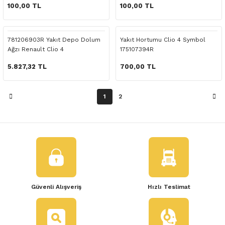
 Yedek Parça
100,00 TL
100,00 TL
dek Parça
781206903R Yakıt Depo Dolum
Yakıt Hortumu Clio 4 Symbol
Ağzı Renault Clio 4
175107394R
e Yedek Parça
5.827,32 TL
700,00 TL
 Yedek Parça
1
2
r Yedek Parça
Güvenli Alışveriş
Hızlı Teslimat