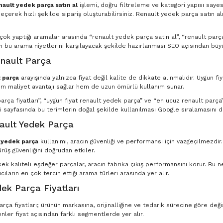
nault yedek parça satın al
işlemi, doğru filtreleme ve kategori yapısı saye
eçerek hızlı şekilde sipariş oluşturabilirsiniz. Renault yedek parça satın al
n çok yaptığı aramalar arasında “renault yedek parça satın al”, “renault par
in bu arama niyetlerini karşılayacak şekilde hazırlanması SEO açısından büyü
nault Parça
 parça
arayışında yalnızca fiyat değil kalite de dikkate alınmalıdır. Uygun fi
m maliyet avantajı sağlar hem de uzun ömürlü kullanım sunar.
rça fiyatları”, “uygun fiyat renault yedek parça” ve “en ucuz renault parça” g
 sayfasında bu terimlerin doğal şekilde kullanılması Google sıralamasını d
nault Yedek Parça
t yedek parça
kullanımı, aracın güvenliği ve performansı için vazgeçilmezdir
ürüş güvenliğini doğrudan etkiler.
ksek kaliteli eşdeğer parçalar, aracın fabrika çıkış performansını korur. Bu
ıcıların en çok tercih ettiği arama türleri arasında yer alır.
ek Parça Fiyatları
ça fiyatları; ürünün markasına, orijinalliğine ve tedarik sürecine göre deği
nler fiyat açısından farklı segmentlerde yer alır.