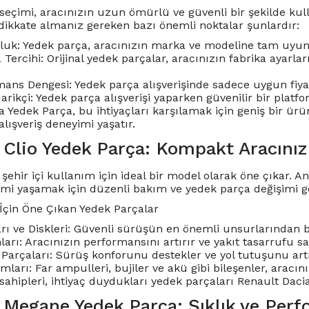
seçimi, aracınızın uzun ömürlü ve güvenli bir şekilde kulla
dikkate almanız gereken bazı önemli noktalar şunlardır:
uk: Yedek parça, aracınızın marka ve modeline tam uyum
a Tercihi: Orijinal yedek parçalar, aracınızın fabrika ayar
ans Dengesi: Yedek parça alışverişinde sadece uygun fiyat 
darikçi: Yedek parça alışverişi yaparken güvenilir bir pla
 Yedek Parça, bu ihtiyaçları karşılamak için geniş bir ürün
 alışveriş deneyimi yaşatır.
 Clio Yedek Parça: Kompakt Aracınız
 şehir içi kullanım için ideal bir model olarak öne çıkar.
mi yaşamak için düzenli bakım ve yedek parça değişimi ge
 İçin Öne Çıkan Yedek Parçalar
rı ve Diskleri: Güvenli sürüşün en önemli unsurlarından bi
rı: Aracınızın performansını artırır ve yakıt tasarrufu sa
Parçaları: Sürüş konforunu destekler ve yol tutuşunu artı
mları: Far ampulleri, bujiler ve akü gibi bileşenler, aracın
sahipleri, ihtiyaç duydukları yedek parçaları Renault Daci
 Megane Yedek Parça: Şıklık ve Perf