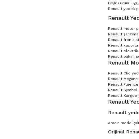
Doğru ürünü uygu
Renault yedek par
Renault Yed
Renault motor p
Renault şanzıman
Renault fren sis
Renault kaporta 
Renault elektrik
Renault bakım set
Renault Mo
Renault Clio ye
Renault Megane
Renault Fluence
Renault Symbol
Renault Kangoo 
Renault Ye
Renault yede
Aracın model yılı
Orijinal Rena