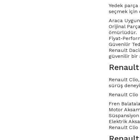
Yedek parça 
seçmek için 
Araca Uygunl
Orijinal Parç
ömürlüdür.
Fiyat-Perform
Güvenilir Te
Renault Dacia
güvenilir bir
Renault
Renault Clio,
sürüş deneyi
Renault Clio
Fren Balatala
Motor Aksamla
Süspansiyon 
Elektrik Aksa
Renault Clio 
Renault