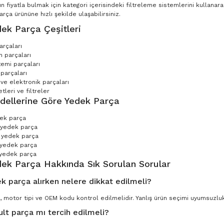
n fiyatla bulmak için kategori içerisindeki filtreleme sistemlerini kullana
ça ürününe hızlı şekilde ulaşabilirsiniz.
ek Parça Çeşitleri
arçaları
 parçaları
temi parçaları
parçaları
 ve elektronik parçaları
leri ve filtreler
dellerine Göre Yedek Parça
dek parça
 yedek parça
 yedek parça
 yedek parça
yedek parça
dek Parça Hakkında Sık Sorulan Sorular
k parça alırken nelere dikkat edilmeli?
, motor tipi ve OEM kodu kontrol edilmelidir. Yanlış ürün seçimi uyumsuzluk 
ult parça mı tercih edilmeli?