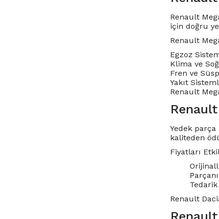
Renault Mega
için doğru y
Renault Mega
Egzoz Sisteml
Klima ve Soğu
Fren ve Süsp
Yakıt Sisteml
Renault Megan
Renault 
Yedek parça
kaliteden öd
Fiyatları Etk
Orijinal
Parçanı
Tedarik 
Renault Daci
Renault 