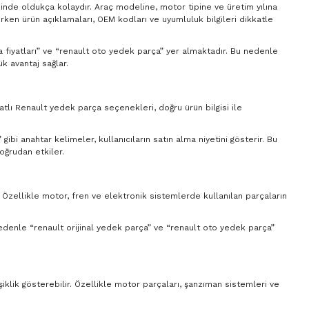
sinde oldukça kolaydır. Araç modeline, motor tipine ve üretim yılına
ırken ürün açıklamaları, OEM kodları ve uyumluluk bilgileri dikkatle
ça fiyatları” ve “renault oto yedek parça” yer almaktadır. Bu nedenle
k avantaj sağlar.
yatlı Renault yedek parça seçenekleri, doğru ürün bilgisi ile
ibi anahtar kelimeler, kullanıcıların satın alma niyetini gösterir. Bu
oğrudan etkiler.
. Özellikle motor, fren ve elektronik sistemlerde kullanılan parçaların
 nedenle “renault orijinal yedek parça” ve “renault oto yedek parça”
şiklik gösterebilir. Özellikle motor parçaları, şanzıman sistemleri ve