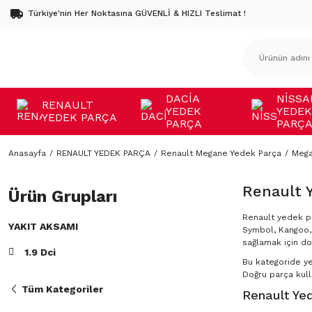
Türkiye'nin Her Noktasına GÜVENLİ & HIZLI Teslimat !
DACİA
NİSSA
RENAULT
YEDEK
YEDEK
YEDEK PARÇA
PARÇA
PARÇ
Anasayfa
RENAULT YEDEK PARÇA
Renault Megane Yedek Parça
Mega
Renault 
Ürün Grupları
Renault yedek pa
YAKIT AKSAMI
Symbol, Kangoo, 
sağlamak için do
1.9 Dci
Bu kategoride y
Doğru parça kulla
Tüm Kategoriler
Renault Yed