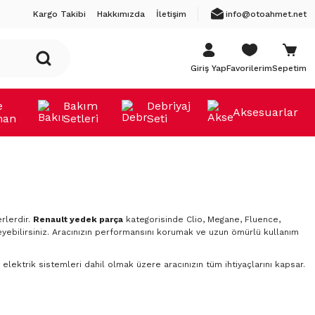
Kargo Takibi
Hakkımızda
İletişim
info@otoahmet.net
Giriş Yap
Favorilerim
Sepetim
e
Bakım
Debriyaj
Aksesuarlar
man
Setleri
Seti
rlerdir.
Renault yedek parça
kategorisinde Clio, Megane, Fluence,
yebilirsiniz. Aracınızın performansını korumak ve uzun ömürlü kullanım
elektrik sistemleri dahil olmak üzere aracınızın tüm ihtiyaçlarını kapsar.