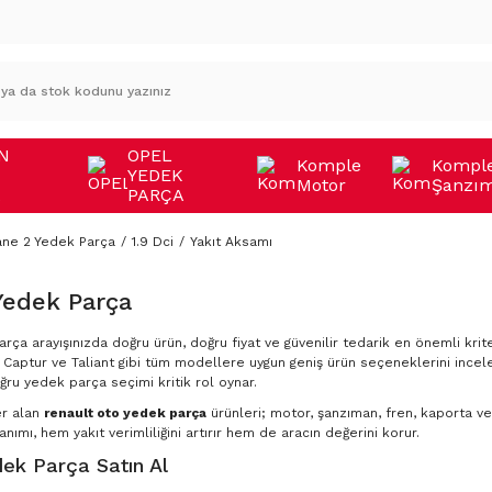
N
OPEL
Komple
Kompl
YEDEK
Motor
Şanzı
A
PARÇA
ne 2 Yedek Parça
1.9 Dci
Yakıt Aksamı
Yedek Parça
rça arayışınızda doğru ürün, doğru fiyat ve güvenilir tedarik en önemli krite
Captur ve Taliant gibi tüm modellere uygun geniş ürün seçeneklerini incele
ğru yedek parça seçimi kritik rol oynar.
er alan
renault oto yedek parça
ürünleri; motor, şanzıman, fren, kaporta ve 
nımı, hem yakıt verimliliğini artırır hem de aracın değerini korur.
ek Parça Satın Al