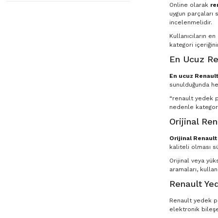
Online olarak
re
uygun parçaları s
incelenmelidir.
Kullanıcıların e
kategori içeriğin
En Ucuz Re
En ucuz Renault
sunulduğunda he
“renault yedek pa
nedenle kategori
Orijinal Re
Orijinal Renaul
kaliteli olması s
Orijinal veya yü
aramaları, kullan
Renault Yed
Renault yedek par
elektronik bileşe