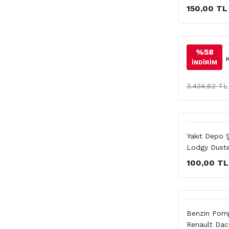
150,00 TL
%58
Şamandıra K
İNDİRİM
3.434,62 TL
Yakıt Depo 
Lodgy Dust
100,00 TL
Benzin Pom
Renault Dac