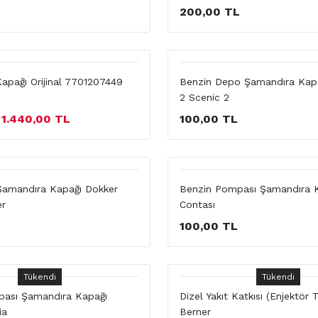
200,00 TL
apağı Orijinal 7701207449
Benzin Depo Şamandıra Kap
2 Scenic 2
1.440,00 TL
100,00 TL
Şamandıra Kapağı Dokker
Benzin Pompası Şamandıra 
er
Contası
100,00 TL
Tükendi
Tükendi
pası Şamandıra Kapağı
Dizel Yakıt Katkısı (Enjektör 
ia
Berner