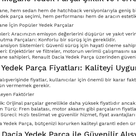
ne, hem sedan hem de hatchback versiyonlarıyla geniş bir 
edek parça seçimi, hem performansı hem de aracın este
ne İçin Popüler Yedek Parçalar
eri: Aracınızın emisyon değerlerini düşürür ve yakıt verimli
tma Parçaları: Konforlu bir sürüş için gereklidir.
ansiyon Sistemleri: Güvenli sürüş için hayati öneme sahipt
eri: Enjektörler ve filtreler, motorun verimli çalışmasını sa
e sahipleri, Renault Dacia Yedek Parça üzerinden güvenilir
Yedek Parça Fiyatları: Kaliteyi Uygun
alışverişinde fiyatlar, kullanıcılar için önemli bir karar f
ün vermemek gerekir.
ileyen Faktörler
lik: Orijinal parçalar genellikle daha yüksek fiyatlıdır anc
n Türü: Fren balatası, motor aksamı gibi parçaların fiyatla
Süreci: Hızlı teslimat ve güvenilir hizmet, fiyat avantajları 
a Yedek Parça, bütçenizi korurken kaliteyi garanti eden ü
Dacia Yedek Parça ile Güvenilir Alış