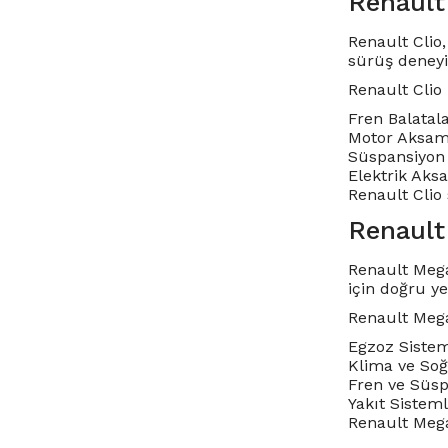
Renault
Renault Clio,
sürüş deneyi
Renault Clio
Fren Balatala
Motor Aksamla
Süspansiyon 
Elektrik Aksa
Renault Clio 
Renault
Renault Mega
için doğru y
Renault Mega
Egzoz Sisteml
Klima ve Soğu
Fren ve Süsp
Yakıt Sisteml
Renault Megan