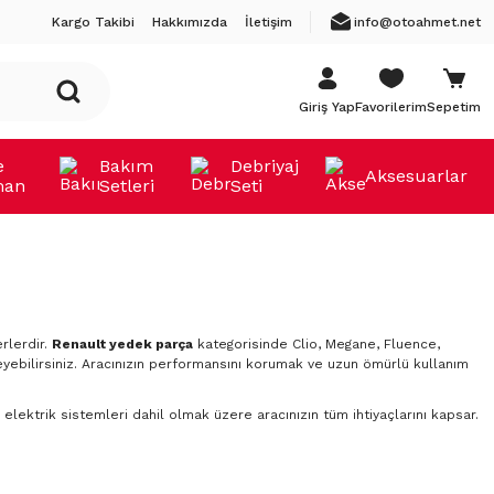
Kargo Takibi
Hakkımızda
İletişim
info@otoahmet.net
Giriş Yap
Favorilerim
Sepetim
e
Bakım
Debriyaj
Aksesuarlar
man
Setleri
Seti
rlerdir.
Renault yedek parça
kategorisinde Clio, Megane, Fluence,
yebilirsiniz. Aracınızın performansını korumak ve uzun ömürlü kullanım
elektrik sistemleri dahil olmak üzere aracınızın tüm ihtiyaçlarını kapsar.