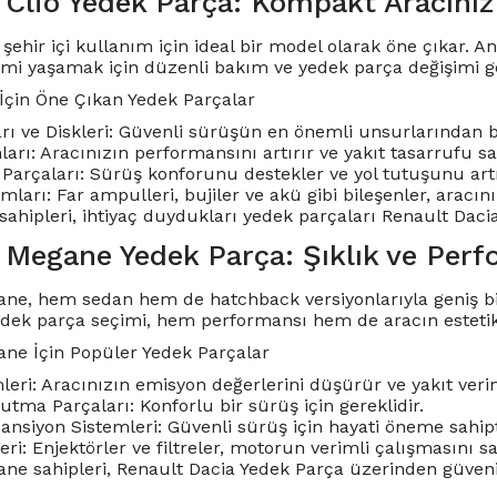
 Clio Yedek Parça: Kompakt Aracınız
 şehir içi kullanım için ideal bir model olarak öne çıkar.
mi yaşamak için düzenli bakım ve yedek parça değişimi ge
 İçin Öne Çıkan Yedek Parçalar
rı ve Diskleri: Güvenli sürüşün en önemli unsurlarından bi
rı: Aracınızın performansını artırır ve yakıt tasarrufu sa
Parçaları: Sürüş konforunu destekler ve yol tutuşunu artı
mları: Far ampulleri, bujiler ve akü gibi bileşenler, aracın
sahipleri, ihtiyaç duydukları yedek parçaları Renault Daci
 Megane Yedek Parça: Şıklık ve Perf
ne, hem sedan hem de hatchback versiyonlarıyla geniş bir 
edek parça seçimi, hem performansı hem de aracın este
ne İçin Popüler Yedek Parçalar
eri: Aracınızın emisyon değerlerini düşürür ve yakıt verimli
tma Parçaları: Konforlu bir sürüş için gereklidir.
ansiyon Sistemleri: Güvenli sürüş için hayati öneme sahipt
eri: Enjektörler ve filtreler, motorun verimli çalışmasını sa
e sahipleri, Renault Dacia Yedek Parça üzerinden güvenilir