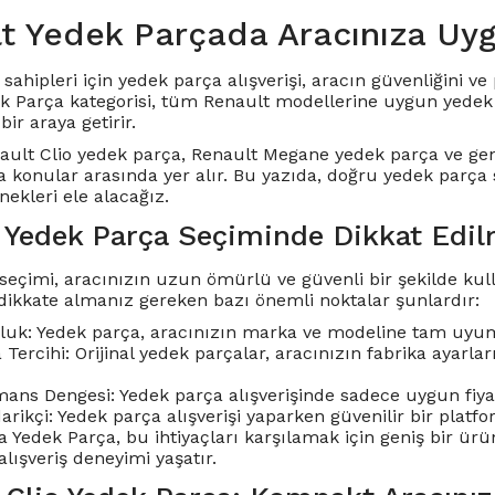
t Yedek Parçada Aracınıza Uy
sahipleri için yedek parça alışverişi, aracın güvenliğini 
k Parça kategorisi, tüm Renault modellerine uygun yedek p
bir araya getirir.
ault Clio yedek parça
,
Renault Megane yedek parça
ve gen
a konular arasında yer alır. Bu yazıda, doğru yedek parça
ekleri ele alacağız.
 Yedek Parça Seçiminde Dikkat Edil
seçimi, aracınızın uzun ömürlü ve güvenli bir şekilde kulla
dikkate almanız gereken bazı önemli noktalar şunlardır:
uk: Yedek parça, aracınızın marka ve modeline tam uyum
a Tercihi: Orijinal yedek parçalar, aracınızın fabrika ayar
ans Dengesi: Yedek parça alışverişinde sadece uygun fiyat 
darikçi: Yedek parça alışverişi yaparken güvenilir bir pla
 Yedek Parça, bu ihtiyaçları karşılamak için geniş bir ürün
 alışveriş deneyimi yaşatır.