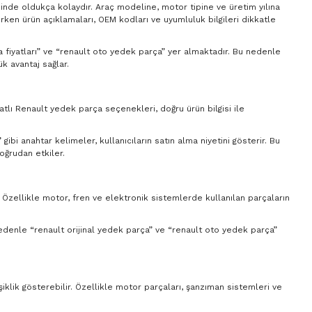
sinde oldukça kolaydır. Araç modeline, motor tipine ve üretim yılına
ırken ürün açıklamaları, OEM kodları ve uyumluluk bilgileri dikkatle
ça fiyatları” ve “renault oto yedek parça” yer almaktadır. Bu nedenle
k avantaj sağlar.
yatlı Renault yedek parça seçenekleri, doğru ürün bilgisi ile
ibi anahtar kelimeler, kullanıcıların satın alma niyetini gösterir. Bu
oğrudan etkiler.
. Özellikle motor, fren ve elektronik sistemlerde kullanılan parçaların
 nedenle “renault orijinal yedek parça” ve “renault oto yedek parça”
şiklik gösterebilir. Özellikle motor parçaları, şanzıman sistemleri ve