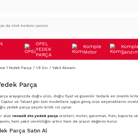
N
OPEL
Komple
Kompl
YEDEK
Motor
Şanzı
A
PARÇA
ne 1 Yedek Parça
1.9 Dci
Yakıt Aksamı
Yedek Parça
rça arayışınızda doğru ürün, doğru fiyat ve güvenilir tedarik en önemli krite
Captur ve Taliant gibi tüm modellere uygun geniş ürün seçeneklerini incele
ğru yedek parça seçimi kritik rol oynar.
er alan
renault oto yedek parça
ürünleri; motor, şanzıman, fren, kaporta ve 
nımı, hem yakıt verimliliğini artırır hem de aracın değerini korur.
ek Parça Satın Al