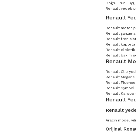
Doğru ürünü uygu
Renault yedek par
Renault Yed
Renault motor p
Renault şanzıman
Renault fren sis
Renault kaporta 
Renault elektrik
Renault bakım set
Renault Mo
Renault Clio ye
Renault Megane
Renault Fluence
Renault Symbol
Renault Kangoo 
Renault Ye
Renault yede
Aracın model yılı
Orijinal Rena