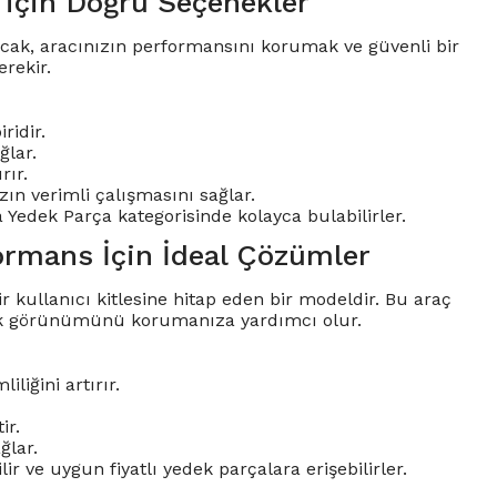
 için Doğru Seçenekler
 Ancak, aracınızın performansını korumak ve güvenli bir
rekir.
ridir.
ğlar.
rır.
ızın verimli çalışmasını sağlar.
a Yedek Parça kategorisinde kolayca bulabilirler.
ormans İçin İdeal Çözümler
kullanıcı kitlesine hitap eden bir modeldir. Bu araç
tik görünümünü korumanıza yardımcı olur.
liğini artırır.
ir.
ğlar.
 ve uygun fiyatlı yedek parçalara erişebilirler.