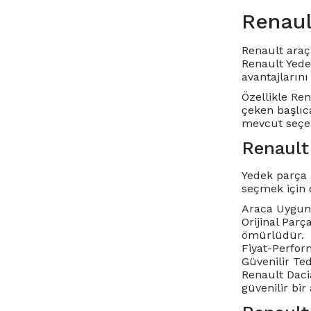
Renaul
Renault araç 
Renault Yede
avantajlarını 
Özellikle
Ren
çeken başlıc
mevcut seçen
Renault
Yedek parça 
seçmek için 
Araca Uygunl
Orijinal Parç
ömürlüdür.
Fiyat-Perform
Güvenilir Te
Renault Dacia
güvenilir bir