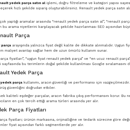
nault yedek parça satın al
işlemi, doğru filtreleme ve kategori yapısı saye
eçerek hızlı şekilde sipariş oluşturabilirsiniz. Renault yedek parça satın al
n çok yaptığı aramalar arasında “renault yedek parça satın al”, “renault par
in bu arama niyetlerini karşılayacak şekilde hazırlanması SEO açısından büyü
nault Parça
 parça
arayışında yalnızca fiyat değil kalite de dikkate alınmalıdır. Uygun fi
m maliyet avantajı sağlar hem de uzun ömürlü kullanım sunar.
rça fiyatları”, “uygun fiyat renault yedek parça” ve “en ucuz renault parça” g
 sayfasında bu terimlerin doğal şekilde kullanılması Google sıralamasını d
nault Yedek Parça
t yedek parça
kullanımı, aracın güvenliği ve performansı için vazgeçilmezdir
ürüş güvenliğini doğrudan etkiler.
ksek kaliteli eşdeğer parçalar, aracın fabrika çıkış performansını korur. Bu
ıcıların en çok tercih ettiği arama türleri arasında yer alır.
ek Parça Fiyatları
ça fiyatları; ürünün markasına, orijinalliğine ve tedarik sürecine göre deği
nler fiyat açısından farklı segmentlerde yer alır.