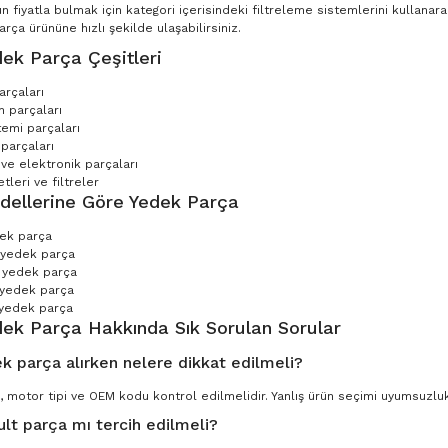
n fiyatla bulmak için kategori içerisindeki filtreleme sistemlerini kullana
ça ürününe hızlı şekilde ulaşabilirsiniz.
ek Parça Çeşitleri
arçaları
 parçaları
temi parçaları
parçaları
 ve elektronik parçaları
leri ve filtreler
dellerine Göre Yedek Parça
dek parça
 yedek parça
 yedek parça
 yedek parça
yedek parça
dek Parça Hakkında Sık Sorulan Sorular
k parça alırken nelere dikkat edilmeli?
, motor tipi ve OEM kodu kontrol edilmelidir. Yanlış ürün seçimi uyumsuzluk 
ult parça mı tercih edilmeli?