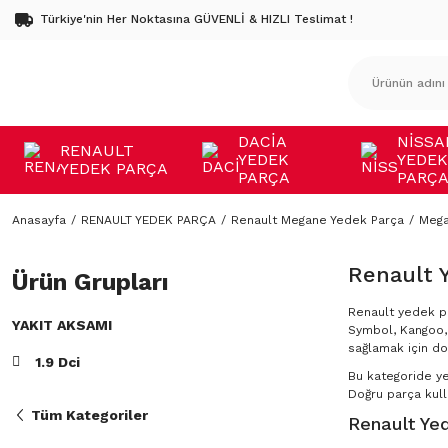
Türkiye'nin Her Noktasına GÜVENLİ & HIZLI Teslimat !
DACİA
NİSSA
RENAULT
YEDEK
YEDEK
YEDEK PARÇA
PARÇA
PARÇ
Anasayfa
RENAULT YEDEK PARÇA
Renault Megane Yedek Parça
Mega
Renault 
Ürün Grupları
Renault yedek pa
YAKIT AKSAMI
Symbol, Kangoo, 
sağlamak için do
1.9 Dci
Bu kategoride y
Doğru parça kulla
Tüm Kategoriler
Renault Yed