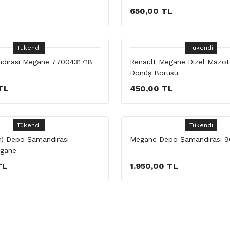
650,00 TL
Tükendi
Tükendi
dırası Megane 7700431718
Renault Megane Dizel Mazot 
Dönüş Borusu
TL
450,00 TL
Tükendi
Tükendi
in) Depo Şamandırası
Megane Depo Şamandırası 9
gane
TL
1.950,00 TL