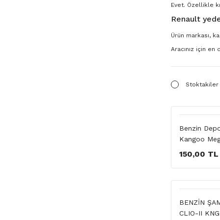
Evet. Özellikle k
Renault yede
Ürün markası, kal
Aracınız için en
Stoktakiler
Benzin Depo
Kangoo Meg
150,00 TL
BENZİN ŞAM
CLIO-II KN