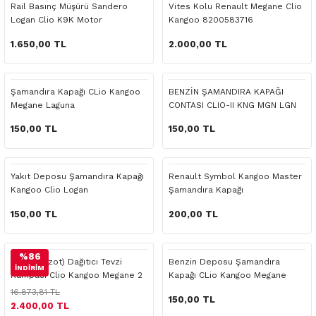
Rail Basınç Müşürü Sandero
Vites Kolu Renault Megane Clio
o Yedek Parça
Yedek Parça
Fren Sistemi
İç Trim
İç Trim
İç Trim
İç Trim
İç Trim
Isıtma Soğutma
Latitude
Latitude
Logan Clio K9K Motor
Kangoo 8200583716
1.650,00 TL
2.000,00 TL
a Yedek Parça
ektrikli Yedek Parça
İç Trim
Isıtma Soğutma
Isıtma Soğutma
Isıtma Soğutma
Isıtma Soğutma
Isıtma Soğutma
Kaporta
Master
Megane
c Yedek Parça
Isıtma Soğutma
Kaporta
Kaporta
Kaporta
Kaporta
Kaporta
Motor Aksamı
Megane
Modus
Şamandıra Kapağı CLio Kangoo
BENZİN ŞAMANDIRA KAPAĞI
Megane Laguna
CONTASI CLIO-II KNG MGN LGN
ne Yedek Parça
Kaporta
Motor Aksamı
Motor Aksamı
Kilit Aksamı
Kilit Aksamı
Kilit Aksamı
Ön Takım Süspansiyon
Modus
RENAULT 11 BAKIM SETİ
150,00 TL
150,00 TL
ce Yedek Parça
Kilit Aksamı
Ön Takım Süspansiyon
Ön Takım Süspansiyon
Motor Aksamı
Motor Aksamı
Motor Aksamı
Yakıt Aksamı
Renault 11
RENAULT 12 BAKIM SETİ
Yakıt Deposu Şamandıra Kapağı
Renault Symbol Kangoo Master
l Yedek Parça
Motor Aksamı
Yakıt Aksamı
Yakıt Aksamı
Ön Takım Süspansiyon
Ön Takım Süspansiyon
Ön Takım Süspansiyon
Renault 12
RENAULT 19 BAKIM SETİ
Kangoo Clio Logan
Şamandıra Kapağı
150,00 TL
200,00 TL
man Yedek Parça
Ön Takım Süspansiyon
Yakıt Aksamı
Yakıt Aksamı
Yakıt Aksamı
Renault 19
RENAULT 21 BAKIM SETİ
%86
de Yedek Parça
Yakıt Aksamı
Renault 21
RENAULT 9 BROADWAY YAĞ BAKIM SET
Yakıt (Mazot) Dağıtıcı Tevzi
Benzin Deposu Şamandıra
İNDİRİM
Rampası Clio Kangoo Megane 2
Kapağı CLio Kangoo Megane
1.5
Laguna
16.873,81 TL
l Yedek Parça
Renault 9
Scenic
150,00 TL
2.400,00 TL