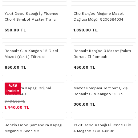
 Yedek Parça
Scenic
Symbol
Yakıt Depo Kapağı İç Fluence
Clio Kangoo Megane Mazot
Clio 4 Symbol Master Trafic
Dağıtıcı Müşür 8200584034
 Yedek Parça
Symbol
Talisman
550,00 TL
1.350,00 TL
ss Combi Yedek Parça
Talisman
Trafic
o Yedek Parça
Trafic
Renault Clio Kangoo 1.5 Dizel
Renault Kangoo 3 Mazot (Yakıt)
Mazot (Yakıt ) Filitresi
Borusu El Pompalı
 Yedek Parça
850,00 TL
450,00 TL
r Yedek Parça
%58
Şamandıra Kapağı Orijinal
Mazot Pompası Tertibat Çıkışı
İNDİRİM
7701207449
Renault Clio Kangoo 1.5 Dci
t Yedek Parça
3.434,62 TL
300,00 TL
1.440,00 TL
ss Yedek Parça
Benzin Depo Şamandıra Kapağı
Yakıt Depo Kapağı Fluence Clio
 Yedek Parça
Megane 2 Scenic 2
4 Megane 7700431898