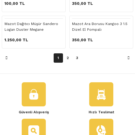
 Yedek Parça
100,00 TL
350,00 TL
dek Parça
Mazot Dağıtıcı Müşür Sandero
Mazot Ara Borusu Kangoo 3 1.5
Logan Duster Megane
Dizel El Pompalı
e Yedek Parça
1.250,00 TL
350,00 TL
 Yedek Parça
1
2
3
r Yedek Parça
Güvenli Alışveriş
Hızlı Teslimat