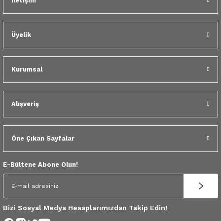
İletişim
 Yedek Parça
Scenic
Symbol
 Yedek Parça
Symbol
Talisman
Üyelik
ss Combi Yedek Parça
Talisman
Trafic
Kurumsal
o Yedek Parça
Trafic
Alışveriş
 Yedek Parça
r Yedek Parça
Öne Çıkan Sayfalar
t Yedek Parça
E-Bültene Abone Olun!
ss Yedek Parça
 Yedek Parça
Bizi Sosyal Medya Hesaplarımızdan Takip Edin!