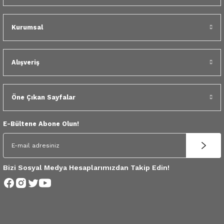
 Yedek Parça
Kurumsal
dek Parça
e Yedek Parça
Alışveriş
 Yedek Parça
Öne Çıkan Sayfalar
r Yedek Parça
E-Bültene Abone Olun!
Bizi Sosyal Medya Hesaplarımızdan Takip Edin!