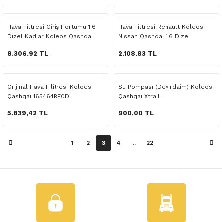
 Yedek Parça
Hava Filtresi Giriş Hortumu 1.6
Hava Filtresi Renault Koleos
dek Parça
Dizel Kadjar Koleos Qashqai
Nissan Qashqai 1.6 Dizel
e Yedek Parça
8.306,92 TL
2.108,83 TL
 Yedek Parça
Orijinal Hava Filitresi Koloes
Su Pompası (Devirdaim) Koleos
Qashqai 165464BE0D
Qashqai Xtrail
r Yedek Parça
5.839,42 TL
900,00 TL
1
2
3
4
..
22