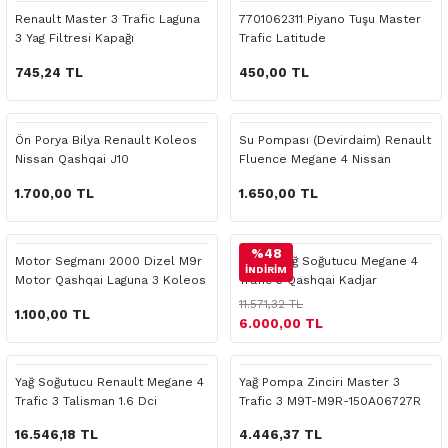
 Yedek Parça
Scenic
Symbol
Renault Master 3 Trafic Laguna
7701062311 Piyano Tuşu Master
3 Yag Filtresi Kapağı
Trafic Latitude
 Yedek Parça
Symbol
Talisman
745,24 TL
450,00 TL
ss Combi Yedek Parça
Talisman
Trafic
Ön Porya Bilya Renault Koleos
Su Pompası (Devirdaim) Renault
Nissan Qashqai J10
Fluence Megane 4 Nissan
o Yedek Parça
Trafic
Qashqai 1.6 Dizel
1.700,00 TL
1.650,00 TL
 Yedek Parça
%48
Motor Segmanı 2000 Dizel M9r
Motor Yağ Soğutucu Megane 4
r Yedek Parça
İNDİRİM
Motor Qashqai Laguna 3 Koleos
Trafic 3 Qashqai Kadjar
11.571,32 TL
t Yedek Parça
1.100,00 TL
6.000,00 TL
ss Yedek Parça
Yağ Soğutucu Renault Megane 4
Yağ Pompa Zinciri Master 3
Trafic 3 Talisman 1.6 Dci
Trafic 3 M9T-M9R-150A06727R
 Yedek Parça
16.546,18 TL
4.446,37 TL