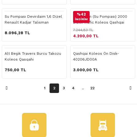
 Yedek Parça
%42
Su Pompası Devirdaim 1,6 Dizel
Devirdaim (Su Pompası) 2000
dek Parça
İNDİRİM
Renault Kadjar Talisman
Dizel Trafic Koleos Qashqai
Laguna 3
7.244,83 TL
e Yedek Parça
8.096,28 TL
4.200,00 TL
 Yedek Parça
Alt Beşik Travers Burcu Takozu
Qashqai Koleos Ön Disk-
Koleos Qasqahi
40206JD00A
r Yedek Parça
750,00 TL
3.000,00 TL
1
2
3
4
..
22