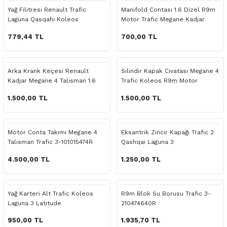
 Yedek Parça
Scenic
Symbol
Yağ Filitresi Renault Trafic
Manifold Contası 1.6 Dizel R9m
Laguna Qasqahi Koleos
Motor Trafic Megane Kadjar
Talento
 Yedek Parça
Symbol
Talisman
779,44 TL
700,00 TL
ss Combi Yedek Parça
Talisman
Trafic
Arka Krank Keçesi Renault
Silindir Kapak Civatası Megane 4
Kadjar Megane 4 Talisman 1.6
Trafic Koleos R9m Motor
o Yedek Parça
Trafic
Dizel
1.500,00 TL
1.500,00 TL
 Yedek Parça
Motor Conta Takımı Megane 4
Eksantrik Zincir Kapağı Trafic 2
r Yedek Parça
Talisman Trafic 3-101015474R
Qashqai Laguna 3
t Yedek Parça
4.500,00 TL
1.250,00 TL
ss Yedek Parça
Yağ Karteri Alt Trafic Koleos
R9m Blok Su Borusu Trafic 3-
Laguna 3 Latitude
210474640R
 Yedek Parça
950,00 TL
1.935,70 TL