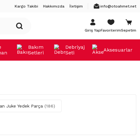
Kargo Takibi
Hakkımızda
İletişim
info@otoahmet.net
Giriş Yap
Favorilerim
Sepetim
e
Bakım
Debriyaj
Aksesuarlar
man
Setleri
Seti
san Juke Yedek Parça
(186)