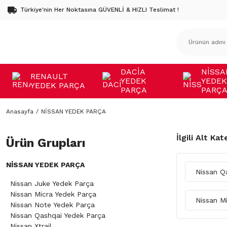
Türkiye'nin Her Noktasına GÜVENLİ & HIZLI Teslimat !
DACİA
NİSSA
RENAULT
YEDEK
YEDEK
YEDEK PARÇA
PARÇA
PARÇ
Anasayfa
NİSSAN YEDEK PARÇA
İlgili Alt Kat
Ürün Grupları
NİSSAN YEDEK PARÇA
Nissan Q
Nissan Juke Yedek Parça
Nissan Micra Yedek Parça
Nissan M
Nissan Note Yedek Parça
Nissan Qashqai Yedek Parça
Nissan Xtrail