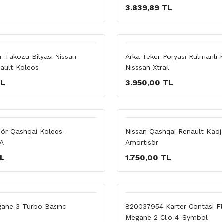
3.839,89 TL
r Takozu Bilyası Nissan
Arka Teker Poryası Rulmanlı 
ault Koleos
Nisssan Xtrail
TL
3.950,00 TL
sör Qashqai Koleos-
Nissan Qashqai Renault Kadj
A
Amortisör
TL
1.750,00 TL
ane 3 Turbo Basınc
820037954 Karter Contası F
Megane 2 Clio 4-Symbol