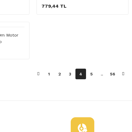
779,44 TL
R9m Motor
o
1
2
3
4
5
..
56