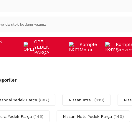
N
OPEL
Komple
Kompl
YEDEK
Motor
Şanzı
A
PARÇA
egoriler
ashqai Yedek Parça
(887)
Nissan Xtrail
(319)
Nis
icra Yedek Parça
(145)
Nissan Note Yedek Parça
(140)