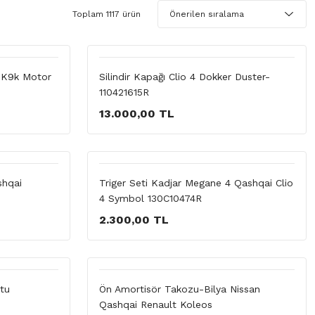
Toplam 1117 ürün
l K9k Motor
Silindir Kapağı Clio 4 Dokker Duster-
110421615R
13.000,00 TL
shqai
Triger Seti Kadjar Megane 4 Qashqai Clio
4 Symbol 130C10474R
2.300,00 TL
tu
Ön Amortisör Takozu-Bilya Nissan
Qashqai Renault Koleos