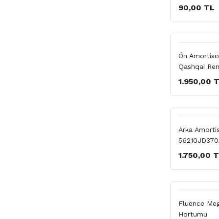
90,00 TL
Ön Amortisö
Qashqai Ren
1.950,00 
Arka Amorti
56210JD370
1.750,00 
Fluence Meg
Hortumu