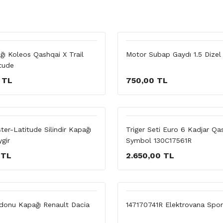
ağı Koleos Qashqai X Trail
Motor Subap Gaydı 1.5 Dize
tude
 TL
750,00 TL
er-Latitude Silindir Kapağı
Triger Seti Euro 6 Kadjar Qa
ygir
Symbol 130C17561R
 TL
2.650,00 TL
donu Kapağı Renault Dacia
147170741R Elektrovana Spor