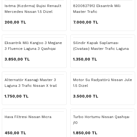
 Yedek Parça
Scenic
Symbol
Isıtma (Kızdırma) Bujisi Renault
8200827912 Eksantrik Mili
Mercedes Nissan 1.5 Dizel
Master Trafic
 Yedek Parça
Symbol
Talisman
200,00 TL
7.000,00 TL
ss Combi Yedek Parça
Talisman
Trafic
Eksantrik Mili Kangoo 3 Megane
Silindir Kapak Saplaması
3 Fluence Laguna 3 Qashqai
(Civatası) Master Trafic Laguna
o Yedek Parça
Trafic
Koleos
3.850,00 TL
1.350,00 TL
 Yedek Parça
Alternatör Kasnagı Master 3
Motor Su Radyatörü Nissan Jule
r Yedek Parça
Laguna 3 Trafic Nissan X trail
1.5 Dizel
t Yedek Parça
1.750,00 TL
3.500,00 TL
ss Yedek Parça
Hava Filtresi Nissan Mıcra
Turbo Hortumu Nissan Qashqaı
j10
 Yedek Parça
450,00 TL
1.850,00 TL