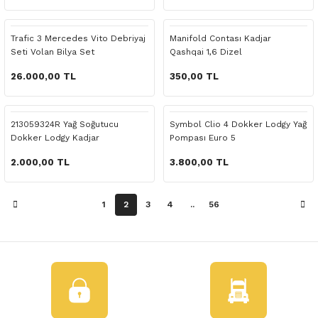
 Yedek Parça
Trafic 3 Mercedes Vito Debriyaj
Manifold Contası Kadjar
dek Parça
Seti Volan Bilya Set
Qashqai 1,6 Dizel
e Yedek Parça
26.000,00 TL
350,00 TL
 Yedek Parça
213059324R Yağ Soğutucu
Symbol Clio 4 Dokker Lodgy Yağ
Dokker Lodgy Kadjar
Pompası Euro 5
r Yedek Parça
2.000,00 TL
3.800,00 TL
1
2
3
4
..
56