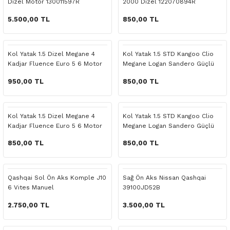
Dizel Motor 130011597R
2000 Dizel 122070894R
o Yedek Parça
Yedek Parça
Fren Sistemi
İç Trim
İç Trim
İç Trim
İç Trim
İç Trim
Isıtma Soğutma
Latitude
Latitude
5.500,00 TL
850,00 TL
a Yedek Parça
ektrikli Yedek Parça
İç Trim
Isıtma Soğutma
Isıtma Soğutma
Isıtma Soğutma
Isıtma Soğutma
Isıtma Soğutma
Kaporta
Master
Megane
Kol Yatak 1.5 Dizel Megane 4
Kol Yatak 1.5 STD Kangoo Clio
c Yedek Parça
Isıtma Soğutma
Kaporta
Kaporta
Kaporta
Kaporta
Kaporta
Motor Aksamı
Megane
Modus
Kadjar Fluence Euro 5 6 Motor
Megane Logan Sandero Güçlü
950,00 TL
850,00 TL
ne Yedek Parça
Kaporta
Motor Aksamı
Motor Aksamı
Kilit Aksamı
Kilit Aksamı
Kilit Aksamı
Ön Takım Süspansiyon
Modus
RENAULT 11 BAKIM SETİ
ce Yedek Parça
Kilit Aksamı
Ön Takım Süspansiyon
Ön Takım Süspansiyon
Motor Aksamı
Motor Aksamı
Motor Aksamı
Yakıt Aksamı
Renault 11
RENAULT 12 BAKIM SETİ
Kol Yatak 1.5 Dizel Megane 4
Kol Yatak 1.5 STD Kangoo Clio
Kadjar Fluence Euro 5 6 Motor
Megane Logan Sandero Güçlü
l Yedek Parça
Motor Aksamı
Yakıt Aksamı
Yakıt Aksamı
Ön Takım Süspansiyon
Ön Takım Süspansiyon
Ön Takım Süspansiyon
Renault 12
RENAULT 19 BAKIM SETİ
850,00 TL
850,00 TL
man Yedek Parça
Ön Takım Süspansiyon
Yakıt Aksamı
Yakıt Aksamı
Yakıt Aksamı
Renault 19
RENAULT 21 BAKIM SETİ
Qashqai Sol Ön Aks Komple J10
Sağ Ön Aks Nissan Qashqai
6 Vites Manuel
39100JD52B
de Yedek Parça
Yakıt Aksamı
Renault 21
RENAULT 9 BROADWAY YAĞ BAKIM SET
2.750,00 TL
3.500,00 TL
l Yedek Parça
Renault 9
Scenic