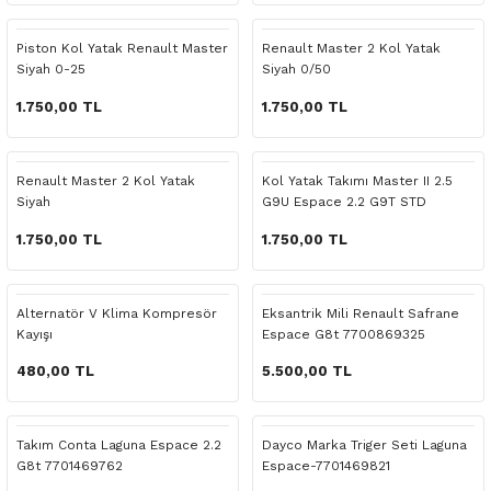
 Yedek Parça
Scenic
Symbol
Piston Kol Yatak Renault Master
Renault Master 2 Kol Yatak
Siyah 0-25
Siyah 0/50
 Yedek Parça
Symbol
Talisman
1.750,00 TL
1.750,00 TL
ss Combi Yedek Parça
Talisman
Trafic
o Yedek Parça
Trafic
Renault Master 2 Kol Yatak
Kol Yatak Takımı Master II 2.5
Siyah
G9U Espace 2.2 G9T STD
 Yedek Parça
1.750,00 TL
1.750,00 TL
r Yedek Parça
Alternatör V Klima Kompresör
Eksantrik Mili Renault Safrane
Kayışı
Espace G8t 7700869325
t Yedek Parça
480,00 TL
5.500,00 TL
ss Yedek Parça
Takım Conta Laguna Espace 2.2
Dayco Marka Triger Seti Laguna
 Yedek Parça
G8t 7701469762
Espace-7701469821