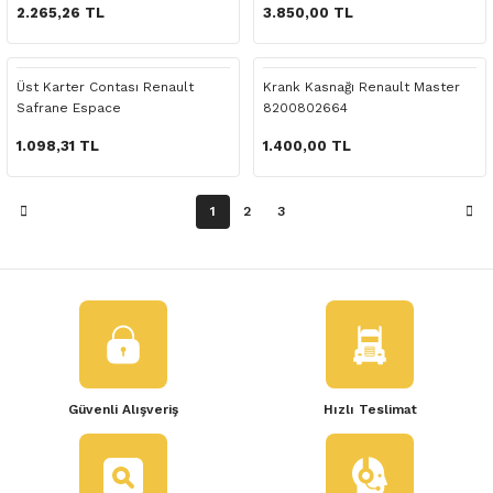
 Yedek Parça
2.265,26 TL
3.850,00 TL
dek Parça
Üst Karter Contası Renault
Krank Kasnağı Renault Master
Safrane Espace
8200802664
e Yedek Parça
1.098,31 TL
1.400,00 TL
 Yedek Parça
1
2
3
r Yedek Parça
Güvenli Alışveriş
Hızlı Teslimat