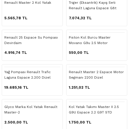
Renault Master 2 Kol Yatak
Triger (Eksantrik) Kayış Seti
o Yedek Parça
Yedek Parça
Fren Sistemi
İç Trim
İç Trim
İç Trim
İç Trim
İç Trim
Isıtma Soğutma
Latitude
Latitude
Renault Laguna Espace G8t
2200 Motor
5.565,78 TL
7.074,32 TL
a Yedek Parça
ektrikli Yedek Parça
İç Trim
Isıtma Soğutma
Isıtma Soğutma
Isıtma Soğutma
Isıtma Soğutma
Isıtma Soğutma
Kaporta
Master
Megane
c Yedek Parça
Isıtma Soğutma
Kaporta
Kaporta
Kaporta
Kaporta
Kaporta
Motor Aksamı
Megane
Modus
Renault 25 Espace Su Pompası
Piston Kol Burcu Master
Devirdaim
Movano G9u 2.5 Motor
ne Yedek Parça
Kaporta
Motor Aksamı
Motor Aksamı
Kilit Aksamı
Kilit Aksamı
Kilit Aksamı
Ön Takım Süspansiyon
Modus
RENAULT 11 BAKIM SETİ
4.916,74 TL
550,00 TL
ce Yedek Parça
Kilit Aksamı
Ön Takım Süspansiyon
Ön Takım Süspansiyon
Motor Aksamı
Motor Aksamı
Motor Aksamı
Yakıt Aksamı
Renault 11
RENAULT 12 BAKIM SETİ
Yağ Pompası Renault Trafic
Renault Master 2 Espace Motor
l Yedek Parça
Motor Aksamı
Yakıt Aksamı
Yakıt Aksamı
Ön Takım Süspansiyon
Ön Takım Süspansiyon
Ön Takım Süspansiyon
Renault 12
RENAULT 19 BAKIM SETİ
Laguna Espace 2.200 Dizel
Segmanı 2200 Dizel
19.685,16 TL
1.251,02 TL
man Yedek Parça
Ön Takım Süspansiyon
Yakıt Aksamı
Yakıt Aksamı
Yakıt Aksamı
Renault 19
RENAULT 21 BAKIM SETİ
de Yedek Parça
Yakıt Aksamı
Renault 21
RENAULT 9 BROADWAY YAĞ BAKIM SET
Glyco Marka Kol Yatak Renault
Kol Yatak Takımı Master II 2.5
Master-2
G9U Espace 2.2 G9T STD
l Yedek Parça
Renault 9
Scenic
2.500,00 TL
1.750,00 TL