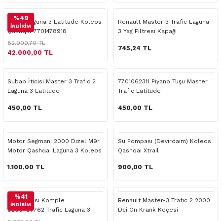
 Yedek Parça
Scenic
Symbol
%49
Turbo Laguna 3 Latitude Koleos
Renault Master 3 Trafic Laguna
İNDİRİM
Qashqai-7701478918
3 Yag Filtresi Kapağı
 Yedek Parça
Symbol
Talisman
82.909,70 TL
745,24 TL
42.000,00 TL
ss Combi Yedek Parça
Talisman
Trafic
o Yedek Parça
Trafic
Subap İticisi Master 3 Trafic 2
7701062311 Piyano Tuşu Master
Laguna 3 Latıtude
Trafic Latitude
 Yedek Parça
450,00 TL
450,00 TL
r Yedek Parça
Motor Segmanı 2000 Dizel M9r
Su Pompası (Devirdaim) Koleos
Motor Qashqai Laguna 3 Koleos
Qashqai Xtrail
t Yedek Parça
1.100,00 TL
900,00 TL
ss Yedek Parça
%41
Yağ Filtresi Komple
Renault Master-3 Trafic 2 2000
 Yedek Parça
İNDİRİM
8200797762 Trafic Laguna 3
Dci Ön Krank Keçesi