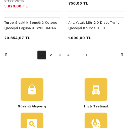
9.873,08 TL
 Yedek Parça
750,00 TL
5.820,00 TL
dek Parça
Turbo Sıcaklık Sensörü Koleos
Ana Yatak M9r 2.0 Dizel Trafic
Qashqai Laguna 3-8200941746
Qashqai Koleos 0-50
e Yedek Parça
20.854,67 TL
1.000,00 TL
 Yedek Parça
1
2
3
4
..
7
r Yedek Parça
Güvenli Alışveriş
Hızlı Teslimat