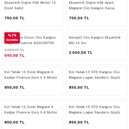
Eksantrik Dişlisi K9k Motor 1.5
Eksantrik Dişlisi K9k Ayarlı
o Yedek Parça
Yedek Parça
Fren Sistemi
İç Trim
İç Trim
İç Trim
İç Trim
İç Trim
Isıtma Soğutma
Latitude
Latitude
Dizel Sabit
Megane Clio Kangoo Dacia
Logan Sandero Duster
750,00 TL
750,00 TL
a Yedek Parça
ektrikli Yedek Parça
İç Trim
Isıtma Soğutma
Isıtma Soğutma
Isıtma Soğutma
Isıtma Soğutma
Isıtma Soğutma
Kaporta
Master
Megane
c Yedek Parça
Isıtma Soğutma
Kaporta
Kaporta
Kaporta
Kaporta
Kaporta
Motor Aksamı
Megane
Modus
%74
Yağ Pompa Zinciri Clio Kangoo
Renault Clio Kangoo Eksantrik
İNDİRİM
Megane Fluence 8200397125
Mili 1,5 Dci
ne Yedek Parça
Kaporta
Motor Aksamı
Motor Aksamı
Kilit Aksamı
Kilit Aksamı
Kilit Aksamı
Ön Takım Süspansiyon
Modus
RENAULT 11 BAKIM SETİ
2.050,07 TL
2.500,00 TL
540,00 TL
ce Yedek Parça
Kilit Aksamı
Ön Takım Süspansiyon
Ön Takım Süspansiyon
Motor Aksamı
Motor Aksamı
Motor Aksamı
Yakıt Aksamı
Renault 11
RENAULT 12 BAKIM SETİ
Kol Yatak 1.5 Dizel Megane 4
Kol Yatak 1.5 STD Kangoo Clio
l Yedek Parça
Motor Aksamı
Yakıt Aksamı
Yakıt Aksamı
Ön Takım Süspansiyon
Ön Takım Süspansiyon
Ön Takım Süspansiyon
Renault 12
RENAULT 19 BAKIM SETİ
Kadjar Fluence Euro 5 6 Motor
Megane Logan Sandero Güçlü
950,00 TL
850,00 TL
man Yedek Parça
Ön Takım Süspansiyon
Yakıt Aksamı
Yakıt Aksamı
Yakıt Aksamı
Renault 19
RENAULT 21 BAKIM SETİ
de Yedek Parça
Yakıt Aksamı
Renault 21
RENAULT 9 BROADWAY YAĞ BAKIM SET
Kol Yatak 1.5 Dizel Megane 4
Kol Yatak 1.5 STD Kangoo Clio
Kadjar Fluence Euro 5 6 Motor
Megane Logan Sandero Güçlü
l Yedek Parça
Renault 9
Scenic
850,00 TL
850,00 TL