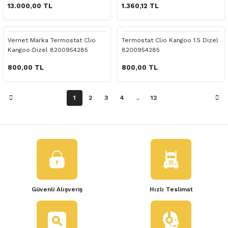
 Yedek Parça
13.000,00 TL
1.360,12 TL
dek Parça
Vernet Marka Termostat Clio
Termostat Clio Kangoo 1.5 Dizel
Kangoo Dizel 8200954285
8200954285
e Yedek Parça
800,00 TL
800,00 TL
 Yedek Parça
1
2
3
4
..
12
r Yedek Parça
Güvenli Alışveriş
Hızlı Teslimat