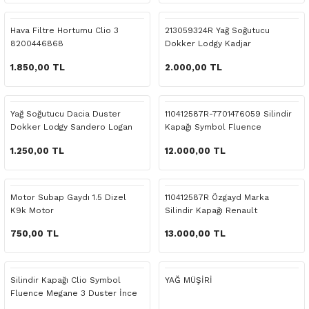
 Yedek Parça
Scenic
Symbol
Hava Filtre Hortumu Clio 3
213059324R Yağ Soğutucu
8200446868
Dokker Lodgy Kadjar
 Yedek Parça
Symbol
Talisman
1.850,00 TL
2.000,00 TL
ss Combi Yedek Parça
Talisman
Trafic
o Yedek Parça
Trafic
Yağ Soğutucu Dacia Duster
110412587R-7701476059 Silindir
Dokker Lodgy Sandero Logan
Kapağı Symbol Fluence
 Yedek Parça
1.250,00 TL
12.000,00 TL
r Yedek Parça
Motor Subap Gaydı 1.5 Dizel
110412587R Özgayd Marka
K9k Motor
Silindir Kapağı Renault
t Yedek Parça
750,00 TL
13.000,00 TL
ss Yedek Parça
Silindir Kapağı Clio Symbol
YAĞ MÜŞİRİ
 Yedek Parça
Fluence Megane 3 Duster İnce
Yay