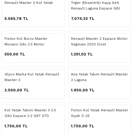
Renault Master 2 Kol Yatak
Triger (Eksantrik) Kayış Seti
o Yedek Parça
Yedek Parça
Fren Sistemi
İç Trim
İç Trim
İç Trim
İç Trim
İç Trim
Isıtma Soğutma
Latitude
Latitude
Renault Laguna Espace G8t
2200 Motor
5.565,78 TL
7.074,32 TL
a Yedek Parça
ektrikli Yedek Parça
İç Trim
Isıtma Soğutma
Isıtma Soğutma
Isıtma Soğutma
Isıtma Soğutma
Isıtma Soğutma
Kaporta
Master
Megane
c Yedek Parça
Isıtma Soğutma
Kaporta
Kaporta
Kaporta
Kaporta
Kaporta
Motor Aksamı
Megane
Modus
Piston Kol Burcu Master
Renault Master 2 Espace Motor
Movano G9u 2.5 Motor
Segmanı 2200 Dizel
ne Yedek Parça
Kaporta
Motor Aksamı
Motor Aksamı
Kilit Aksamı
Kilit Aksamı
Kilit Aksamı
Ön Takım Süspansiyon
Modus
RENAULT 11 BAKIM SETİ
550,00 TL
1.251,02 TL
ce Yedek Parça
Kilit Aksamı
Ön Takım Süspansiyon
Ön Takım Süspansiyon
Motor Aksamı
Motor Aksamı
Motor Aksamı
Yakıt Aksamı
Renault 11
RENAULT 12 BAKIM SETİ
Glyco Marka Kol Yatak Renault
Ana Yatak Takım Renault Master
l Yedek Parça
Motor Aksamı
Yakıt Aksamı
Yakıt Aksamı
Ön Takım Süspansiyon
Ön Takım Süspansiyon
Ön Takım Süspansiyon
Renault 12
RENAULT 19 BAKIM SETİ
Master-2
2 Laguna
2.500,00 TL
1.950,00 TL
man Yedek Parça
Ön Takım Süspansiyon
Yakıt Aksamı
Yakıt Aksamı
Yakıt Aksamı
Renault 19
RENAULT 21 BAKIM SETİ
de Yedek Parça
Yakıt Aksamı
Renault 21
RENAULT 9 BROADWAY YAĞ BAKIM SET
Kol Yatak Takımı Master II 2.5
Piston Kol Yatak Renault Master
G9U Espace 2.2 G9T STD
Siyah 0-25
l Yedek Parça
Renault 9
Scenic
1.750,00 TL
1.750,00 TL