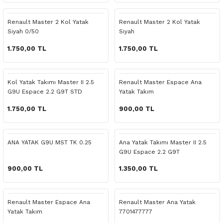
 Yedek Parça
Scenic
Symbol
Renault Master 2 Kol Yatak
Renault Master 2 Kol Yatak
Siyah 0/50
Siyah
 Yedek Parça
Symbol
Talisman
1.750,00 TL
1.750,00 TL
ss Combi Yedek Parça
Talisman
Trafic
o Yedek Parça
Trafic
Kol Yatak Takımı Master II 2.5
Renault Master Espace Ana
G9U Espace 2.2 G9T STD
Yatak Takım
 Yedek Parça
1.750,00 TL
900,00 TL
r Yedek Parça
ANA YATAK G9U MST TK 0.25
Ana Yatak Takımı Master II 2.5
G9U Espace 2.2 G9T
t Yedek Parça
900,00 TL
1.350,00 TL
ss Yedek Parça
Renault Master Espace Ana
Renault Master Ana Yatak
 Yedek Parça
Yatak Takım
7701477777