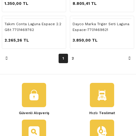
 Yedek Parça
1.350,00 TL
8.805,41 TL
dek Parça
Takım Conta Laguna Espace 2.2
Dayco Marka Triger Seti Laguna
G8t 7701469762
Espace-7701469821
e Yedek Parça
2.265,26 TL
3.850,00 TL
 Yedek Parça
1
2
r Yedek Parça
Güvenli Alışveriş
Hızlı Teslimat