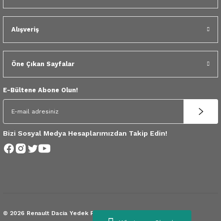
 Yedek Parça
Scenic
Symbol
Alışveriş
 Yedek Parça
Symbol
Talisman
ss Combi Yedek Parça
Talisman
Trafic
Öne Çıkan Sayfalar
o Yedek Parça
Trafic
E-Bültene Abone Olun!
 Yedek Parça
r Yedek Parça
Bizi Sosyal Medya Hesaplarımızdan Takip Edin!
t Yedek Parça
ss Yedek Parça
 Yedek Parça
© 2026 Renault Dacia Yedek Parça.
Tüm Hakları Saklıdır.