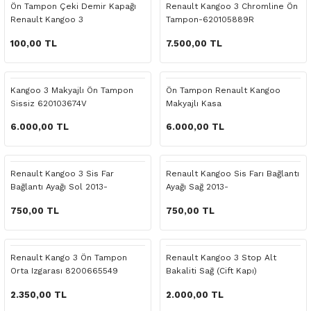
Ön Tampon Çeki Demir Kapağı
Renault Kangoo 3 Chromline Ön
o Yedek Parça
Yedek Parça
Fren Sistemi
İç Trim
İç Trim
İç Trim
İç Trim
İç Trim
Isıtma Soğutma
Latitude
Latitude
Renault Kangoo 3
Tampon-620105889R
100,00 TL
7.500,00 TL
a Yedek Parça
ektrikli Yedek Parça
İç Trim
Isıtma Soğutma
Isıtma Soğutma
Isıtma Soğutma
Isıtma Soğutma
Isıtma Soğutma
Kaporta
Master
Megane
c Yedek Parça
Isıtma Soğutma
Kaporta
Kaporta
Kaporta
Kaporta
Kaporta
Motor Aksamı
Megane
Modus
Kangoo 3 Makyajlı Ön Tampon
Ön Tampon Renault Kangoo
Sissiz 620103674V
Makyajlı Kasa
ne Yedek Parça
Kaporta
Motor Aksamı
Motor Aksamı
Kilit Aksamı
Kilit Aksamı
Kilit Aksamı
Ön Takım Süspansiyon
Modus
RENAULT 11 BAKIM SETİ
6.000,00 TL
6.000,00 TL
ce Yedek Parça
Kilit Aksamı
Ön Takım Süspansiyon
Ön Takım Süspansiyon
Motor Aksamı
Motor Aksamı
Motor Aksamı
Yakıt Aksamı
Renault 11
RENAULT 12 BAKIM SETİ
Renault Kangoo 3 Sis Far
Renault Kangoo Sis Farı Bağlantı
l Yedek Parça
Motor Aksamı
Yakıt Aksamı
Yakıt Aksamı
Ön Takım Süspansiyon
Ön Takım Süspansiyon
Ön Takım Süspansiyon
Renault 12
RENAULT 19 BAKIM SETİ
Bağlantı Ayağı Sol 2013-
Ayağı Sağ 2013-
750,00 TL
750,00 TL
man Yedek Parça
Ön Takım Süspansiyon
Yakıt Aksamı
Yakıt Aksamı
Yakıt Aksamı
Renault 19
RENAULT 21 BAKIM SETİ
de Yedek Parça
Yakıt Aksamı
Renault 21
RENAULT 9 BROADWAY YAĞ BAKIM SET
Renault Kango 3 Ön Tampon
Renault Kangoo 3 Stop Alt
Orta Izgarası 8200665549
Bakaliti Sağ (Cift Kapı)
l Yedek Parça
Renault 9
Scenic
2.350,00 TL
2.000,00 TL