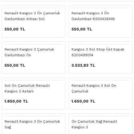
 Yedek Parça
Scenic
Symbol
Renault Kangoo 3 Ön Çamurluk
Renault Kangoo 3 Ön
Davlumbazı Arkası Sol
Davlumbaz-8200426495
 Yedek Parça
Symbol
Talisman
550,00 TL
550,00 TL
ss Combi Yedek Parça
Talisman
Trafic
o Yedek Parça
Trafic
Renault Kangoo 3 Çamurluk
Kangoo 3 Sol Stop Üst Kapak
Davlumbazı Ön
8200499014
 Yedek Parça
550,00 TL
3.533,83 TL
r Yedek Parça
Sol Ön Çamurluk Renault
Renault Kangoo 3 Sol Ön
Kangoo 3 Astarlı
Çamurluk
t Yedek Parça
1.850,00 TL
1.650,00 TL
ss Yedek Parça
Renault Kangoo 3 Ön Çamurluk
Ön Çamurluk Sağ Renault
 Yedek Parça
Sağ
Kangoo 3