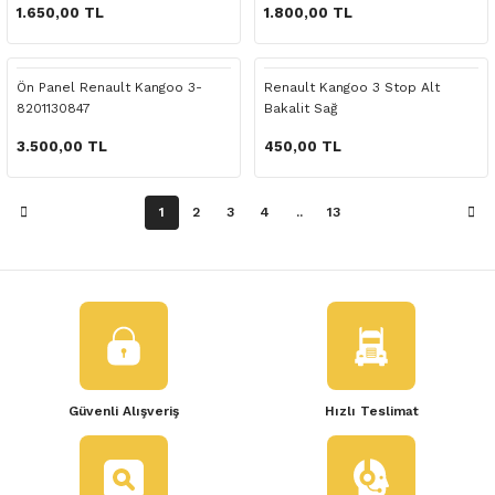
 Yedek Parça
1.650,00 TL
1.800,00 TL
dek Parça
Ön Panel Renault Kangoo 3-
Renault Kangoo 3 Stop Alt
8201130847
Bakalit Sağ
e Yedek Parça
3.500,00 TL
450,00 TL
 Yedek Parça
1
2
3
4
..
13
r Yedek Parça
Güvenli Alışveriş
Hızlı Teslimat