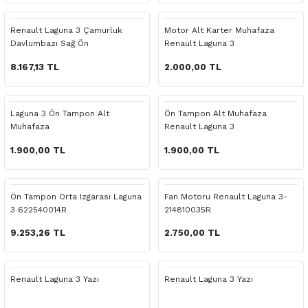
 Yedek Parça
Scenic
Symbol
Renault Laguna 3 Çamurluk
Motor Alt Karter Muhafaza
Davlumbazı Sağ Ön
Renault Laguna 3
 Yedek Parça
Symbol
Talisman
8.167,13 TL
2.000,00 TL
ss Combi Yedek Parça
Talisman
Trafic
o Yedek Parça
Trafic
Laguna 3 Ön Tampon Alt
Ön Tampon Alt Muhafaza
Muhafaza
Renault Laguna 3
 Yedek Parça
1.900,00 TL
1.900,00 TL
r Yedek Parça
Ön Tampon Orta Izgarası Laguna
Fan Motoru Renault Laguna 3-
3 622540014R
214810035R
t Yedek Parça
9.253,26 TL
2.750,00 TL
ss Yedek Parça
Renault Laguna 3 Yazı
Renault Laguna 3 Yazı
 Yedek Parça