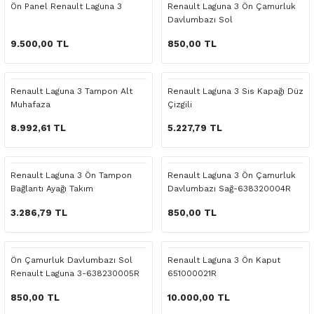
Ön Panel Renault Laguna 3
Renault Laguna 3 Ön Çamurluk
o Yedek Parça
Yedek Parça
Fren Sistemi
İç Trim
İç Trim
İç Trim
İç Trim
İç Trim
Isıtma Soğutma
Latitude
Latitude
Davlumbazı Sol
9.500,00 TL
850,00 TL
a Yedek Parça
ektrikli Yedek Parça
İç Trim
Isıtma Soğutma
Isıtma Soğutma
Isıtma Soğutma
Isıtma Soğutma
Isıtma Soğutma
Kaporta
Master
Megane
c Yedek Parça
Isıtma Soğutma
Kaporta
Kaporta
Kaporta
Kaporta
Kaporta
Motor Aksamı
Megane
Modus
Renault Laguna 3 Tampon Alt
Renault Laguna 3 Sis Kapağı Düz
Muhafaza
Çizgili
ne Yedek Parça
Kaporta
Motor Aksamı
Motor Aksamı
Kilit Aksamı
Kilit Aksamı
Kilit Aksamı
Ön Takım Süspansiyon
Modus
RENAULT 11 BAKIM SETİ
8.992,61 TL
5.227,79 TL
ce Yedek Parça
Kilit Aksamı
Ön Takım Süspansiyon
Ön Takım Süspansiyon
Motor Aksamı
Motor Aksamı
Motor Aksamı
Yakıt Aksamı
Renault 11
RENAULT 12 BAKIM SETİ
Renault Laguna 3 Ön Tampon
Renault Laguna 3 Ön Çamurluk
l Yedek Parça
Motor Aksamı
Yakıt Aksamı
Yakıt Aksamı
Ön Takım Süspansiyon
Ön Takım Süspansiyon
Ön Takım Süspansiyon
Renault 12
RENAULT 19 BAKIM SETİ
Bağlantı Ayağı Takım
Davlumbazı Sağ-638320004R
3.286,79 TL
850,00 TL
man Yedek Parça
Ön Takım Süspansiyon
Yakıt Aksamı
Yakıt Aksamı
Yakıt Aksamı
Renault 19
RENAULT 21 BAKIM SETİ
de Yedek Parça
Yakıt Aksamı
Renault 21
RENAULT 9 BROADWAY YAĞ BAKIM SET
Ön Çamurluk Davlumbazı Sol
Renault Laguna 3 Ön Kaput
Renault Laguna 3-638230005R
651000021R
l Yedek Parça
Renault 9
Scenic
850,00 TL
10.000,00 TL