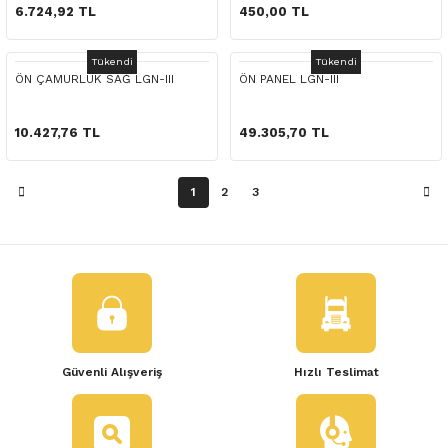
 Yedek Parça
6.724,92 TL
450,00 TL
dek Parça
Tükendi
Tükendi
ÖN ÇAMURLUK SAĞ LGN-III
ÖN PANEL LGN-III
e Yedek Parça
10.427,76 TL
49.305,70 TL
 Yedek Parça
1
2
3
r Yedek Parça
Güvenli Alışveriş
Hızlı Teslimat