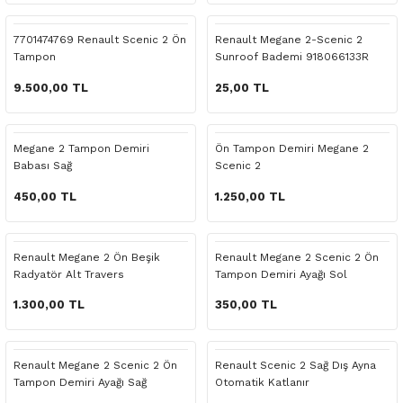
 Yedek Parça
Scenic
Symbol
7701474769 Renault Scenic 2 Ön
Renault Megane 2-Scenic 2
Tampon
Sunroof Bademi 918066133R
 Yedek Parça
Symbol
Talisman
9.500,00 TL
25,00 TL
ss Combi Yedek Parça
Talisman
Trafic
o Yedek Parça
Trafic
Megane 2 Tampon Demiri
Ön Tampon Demiri Megane 2
Babası Sağ
Scenic 2
 Yedek Parça
450,00 TL
1.250,00 TL
r Yedek Parça
Renault Megane 2 Ön Beşik
Renault Megane 2 Scenic 2 Ön
Radyatör Alt Travers
Tampon Demiri Ayağı Sol
t Yedek Parça
1.300,00 TL
350,00 TL
ss Yedek Parça
Renault Megane 2 Scenic 2 Ön
Renault Scenic 2 Sağ Dış Ayna
 Yedek Parça
Tampon Demiri Ayağı Sağ
Otomatik Katlanır