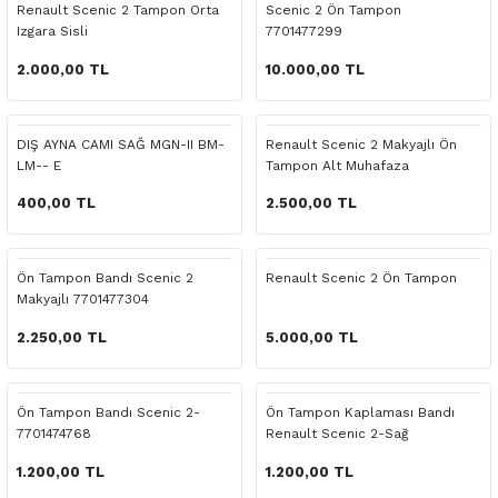
Renault Scenic 2 Tampon Orta
Scenic 2 Ön Tampon
o Yedek Parça
Yedek Parça
Fren Sistemi
İç Trim
İç Trim
İç Trim
İç Trim
İç Trim
Isıtma Soğutma
Latitude
Latitude
Izgara Sisli
7701477299
2.000,00 TL
10.000,00 TL
a Yedek Parça
ektrikli Yedek Parça
İç Trim
Isıtma Soğutma
Isıtma Soğutma
Isıtma Soğutma
Isıtma Soğutma
Isıtma Soğutma
Kaporta
Master
Megane
c Yedek Parça
Isıtma Soğutma
Kaporta
Kaporta
Kaporta
Kaporta
Kaporta
Motor Aksamı
Megane
Modus
DIŞ AYNA CAMI SAĞ MGN-II BM-
Renault Scenic 2 Makyajlı Ön
LM-- E
Tampon Alt Muhafaza
ne Yedek Parça
Kaporta
Motor Aksamı
Motor Aksamı
Kilit Aksamı
Kilit Aksamı
Kilit Aksamı
Ön Takım Süspansiyon
Modus
RENAULT 11 BAKIM SETİ
400,00 TL
2.500,00 TL
ce Yedek Parça
Kilit Aksamı
Ön Takım Süspansiyon
Ön Takım Süspansiyon
Motor Aksamı
Motor Aksamı
Motor Aksamı
Yakıt Aksamı
Renault 11
RENAULT 12 BAKIM SETİ
Ön Tampon Bandı Scenic 2
Renault Scenic 2 Ön Tampon
l Yedek Parça
Motor Aksamı
Yakıt Aksamı
Yakıt Aksamı
Ön Takım Süspansiyon
Ön Takım Süspansiyon
Ön Takım Süspansiyon
Renault 12
RENAULT 19 BAKIM SETİ
Makyajlı 7701477304
2.250,00 TL
5.000,00 TL
man Yedek Parça
Ön Takım Süspansiyon
Yakıt Aksamı
Yakıt Aksamı
Yakıt Aksamı
Renault 19
RENAULT 21 BAKIM SETİ
de Yedek Parça
Yakıt Aksamı
Renault 21
RENAULT 9 BROADWAY YAĞ BAKIM SET
Ön Tampon Bandı Scenic 2-
Ön Tampon Kaplaması Bandı
7701474768
Renault Scenic 2-Sağ
l Yedek Parça
Renault 9
Scenic
1.200,00 TL
1.200,00 TL