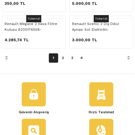
 Yedek Parça
350,00 TL
5.000,00 TL
dek Parça
Tükendi
Tükendi
Renault Megane 2 Hava Filtre
Renault Scenic 2 Dış Dikiz
Kutusu 8200176558-
Aynası Sol Elektrikli
e Yedek Parça
8200401500
4.285,74 TL
3.000,00 TL
 Yedek Parça
1
2
3
4
r Yedek Parça
Güvenli Alışveriş
Hızlı Teslimat