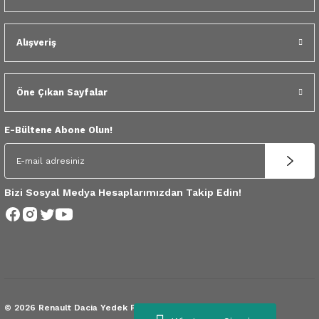
 Yedek Parça
Scenic
Symbol
Alışveriş
 Yedek Parça
Symbol
Talisman
ss Combi Yedek Parça
Talisman
Trafic
Öne Çıkan Sayfalar
o Yedek Parça
Trafic
E-Bültene Abone Olun!
 Yedek Parça
r Yedek Parça
Bizi Sosyal Medya Hesaplarımızdan Takip Edin!
t Yedek Parça
ss Yedek Parça
 Yedek Parça
© 2026 Renault Dacia Yedek Parça.
Tüm Hakları Saklıdır.