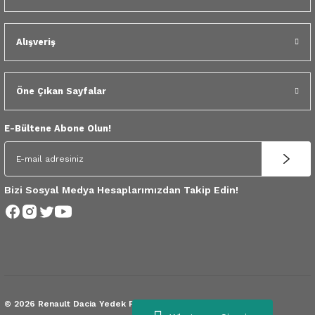
 Yedek Parça
Scenic
Symbol
Alışveriş
 Yedek Parça
Symbol
Talisman
ss Combi Yedek Parça
Talisman
Trafic
Öne Çıkan Sayfalar
o Yedek Parça
Trafic
E-Bültene Abone Olun!
 Yedek Parça
r Yedek Parça
Bizi Sosyal Medya Hesaplarımızdan Takip Edin!
t Yedek Parça
ss Yedek Parça
 Yedek Parça
© 2026 Renault Dacia Yedek Parça.
Tüm Hakları Saklıdır.