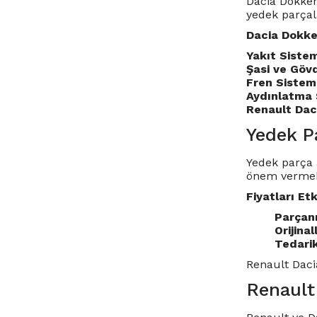
Dacia Dokker,
yedek parçala
Dacia Dokker
Yakıt Sistem
Şasi ve Gövd
Fren Sisteml
Aydınlatma 
Renault Dac
Yedek Pa
Yedek parça a
önem vermek
Fiyatları Et
Parçanı
Orijinall
Tedarik
Renault Dacia
Renault 