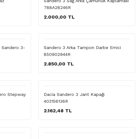
az
Sandero 3 Sağ Arka Çamurluk Kaplaması
788A28246R
2.000,00 TL
t Sandero 3-
Sandero 3 Arka Tampon Darbe Emici
850902944R
2.850,00 TL
dero Stepway
Dacia Sandero 3 Jant Kapağı
403156136R
2.162,48 TL