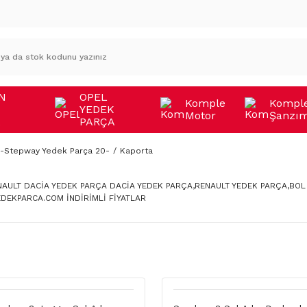
N
OPEL
Komple
Kompl
YEDEK
Motor
Şanzı
A
PARÇA
-Stepway Yedek Parça 20-
Kaporta
ENAULT DACİA YEDEK PARÇA DACİA YEDEK PARÇA,RENAULT YEDEK PARÇA,BOL
DEKPARCA.COM İNDİRİMLİ FİYATLAR