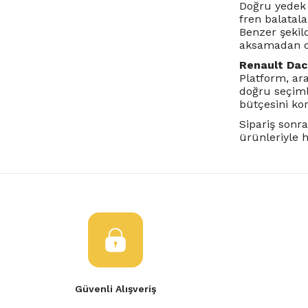
Doğru yedek 
fren balatal
Benzer şekil
aksamadan d
Renault Dac
Platform, ar
doğru seçiml
bütçesini ko
Sipariş sonra
ürünleriyle 
Güvenli Alışveriş