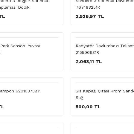
dero 3 Jogger Sol Arka
Sandero 3 Sol Arka Davlumb
plaması Dodik
767493251R
TL
2.526,97 TL
ark Sensörü Yuvası
Radyatör Davlumbazı Talian
R
215596631R
2.063,11 TL
Tampon 620103738Y
Sis Kapağı Çıtası Krom San
Sağ
TL
500,00 TL