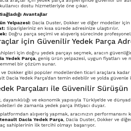
cia araçlar için yedek parça alışverişinde güvenilir bir a
kullanıcı dostu hizmetleriyle öne çıkar.
Sağladığı Avantajlar
ün Yelpazesi:
Dacia Duster, Dokker ve diğer modeller için 
at:
Siparişleriniz en kısa sürede adresinize ulaştırılır.
ek:
Doğru parça seçimi ve alışveriş sürecinde profesyonel 
açlar için Güvenilir Yedek Parça Adr
ahipleri için doğru yedek parçayı seçmek, aracın güvenliği
ia Yedek Parça
, geniş ürün yelpazesi, uygun fiyatları ve
kemmel bir çözüm sunar.
 ve Dokker gibi popüler modellerden ticari araçlara kadar 
 Dacia Yedek Parça’dan temin edebilir ve yolda güvenle ile
dek Parçaları ile Güvenilir Sürüşün 
, dayanıklılığı ve ekonomik yapısıyla Türkiye’de ve dünyada
odelleri de zamanla yedek parça ihtiyacı duyar.
r platformdan alışveriş yapmak, aracınızın performansın
Renault Dacia Yedek Parça
, Dacia Duster, Dokker ve diğe
aç sahiplerinin ilk tercihi olmayı başarıyor.