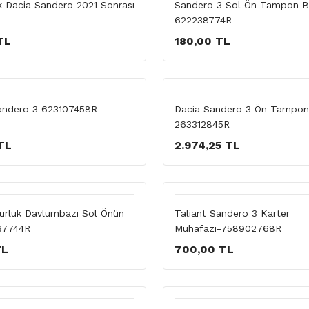
 Dacia Sandero 2021 Sonrası
Sandero 3 Sol Ön Tampon Br
622238774R
TL
180,00 TL
andero 3 623107458R
Dacia Sandero 3 Ön Tampon 
263312845R
TL
2.974,25 TL
urluk Davlumbazı Sol Önün
Taliant Sandero 3 Karter
37744R
Muhafazı-758902768R
TL
700,00 TL