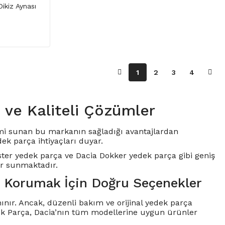
ikiz Aynası
1
2
3
4
 ve Kaliteli Çözümler
yimi sunan bu markanın sağladığı avantajlardan
ek parça ihtiyaçları duyar.
ster yedek parça
ve
Dacia Dokker yedek parça
gibi geniş
er sunmaktadır.
ı Korumak İçin Doğru Seçenekler
nınır. Ancak, düzenli bakım ve orijinal yedek parça
ek Parça
, Dacia’nın tüm modellerine uygun ürünler