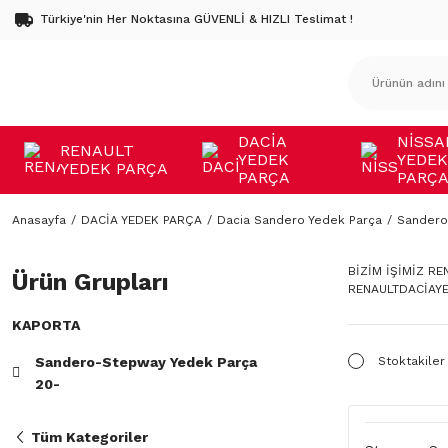
Türkiye'nin Her Noktasına GÜVENLİ & HIZLI Teslimat !
DACİA
NİSSA
RENAULT
YEDEK
YEDEK
YEDEK PARÇA
PARÇA
PARÇ
Anasayfa
DACİA YEDEK PARÇA
Dacia Sandero Yedek Parça
Sandero
BİZİM İŞİMİZ R
Ürün Grupları
RENAULTDACİAYE
KAPORTA
Sandero-Stepway Yedek Parça
Stoktakiler
20-
Tüm Kategoriler