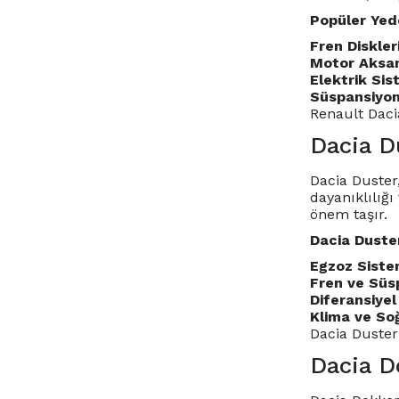
Popüler Yed
Fren Diskler
Motor Aksam
Elektrik Sis
Süspansiyon
Renault Daci
Dacia D
Dacia Duster
dayanıklılığ
önem taşır.
Dacia Duste
Egzoz Sistem
Fren ve Süs
Diferansiyel
Klima ve So
Dacia Duster
Dacia Do