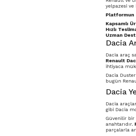
Renault ve Da
yelpazesi ve 
Platformun 
Kapsamlı Ür
Hızlı Teslim
Uzman Dest
Dacia Ar
Dacia araç s
Renault Dac
ihtiyaca mü
Dacia Duster
bugün Renault
Dacia Ye
Dacia araçlar
gibi Dacia m
Güvenilir bi
anahtarıdır.
parçalarla ar