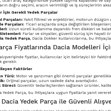
 ticari araç kategorisinde yüksek taşıma kapasitesi ve daya
rın doğru seçimi, aracın verimliliği ve iş süreçlerinin aks
 İçin Gerekli Yedek Parçalar
i Parçaları:
Yakıt filtresi ve enjektörler, motorun düzgün 
e Parçaları:
Ticari araçlarda sıkça değiştirilen bileşenlerd
eri:
Uzun süreli kullanıma dayanıklı fren diskleri ve balat
Sistemleri:
Farlar ve sinyaller, güvenli sürüş için hayati ö
ia Yedek Parça
, Dacia Dokker kullanıcılarına, bu ihtiyaçl
rça Fiyatlarında Dacia Modelleri İçi
lışverişinde fiyatlar, kullanıcılar için belirleyici bir fakt
 gerekir.
kileyen Faktörler
n Türü:
Motor ve şanzıman gibi önemli parçalar genellikle
ik:
Orijinal parçalar, uzun vadede daha avantajlıdır.
 Süreci:
Güvenilir tedarikçilerden sağlanan ürünler, kalite
 Yedek Parça, bu ihtiyaçlara uygun fiyatlarla yanıt vererek
Dacia Yedek Parça ile Güvenli Alışve