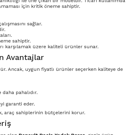
nıklılığı ile öne çıkan bir modeldir. Ticari kullanımda
amaması için kritik öneme sahiptir.
çalışmasını sağlar.
ir.
aları.
neme sahiptir.
arı karşılamak üzere kaliteli ürünler sunar.
n Avantajlar
ördür. Ancak, uygun fiyatlı ürünler seçerken kaliteye de
 daha pahalıdır.
yi garanti eder.
, araç sahiplerinin bütçelerini korur.
riş