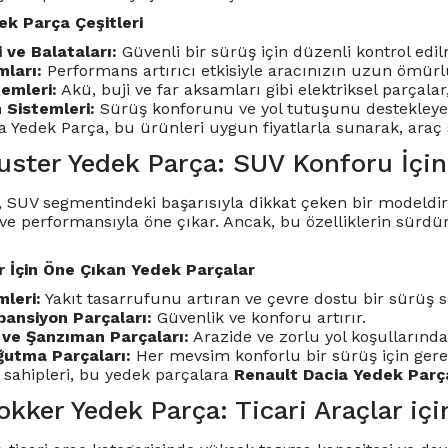
ek Parça Çeşitleri
i ve Balataları:
Güvenli bir sürüş için düzenli kontrol edi
ları:
Performans artırıcı etkisiyle aracınızın uzun ömürl
temleri:
Akü, buji ve far aksamları gibi elektriksel parçalar, 
 Sistemleri:
Sürüş konforunu ve yol tutuşunu destekleyen
a Yedek Parça, bu ürünleri uygun fiyatlarla sunarak, araç 
uster Yedek Parça: SUV Konforu İçin
, SUV segmentindeki başarısıyla dikkat çeken bir modeldi
ı ve performansıyla öne çıkar. Ancak, bu özelliklerin sürd
r İçin Öne Çıkan Yedek Parçalar
leri:
Yakıt tasarrufunu artıran ve çevre dostu bir sürüş s
pansiyon Parçaları:
Güvenlik ve konforu artırır.
 ve Şanzıman Parçaları:
Arazide ve zorlu yol koşullarınd
ğutma Parçaları:
Her mevsim konforlu bir sürüş için gerek
 sahipleri, bu yedek parçalara
Renault Dacia Yedek Parç
kker Yedek Parça: Ticari Araçlar içi