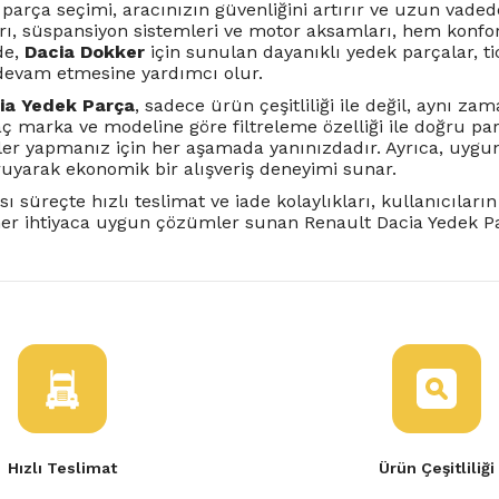
parça seçimi, aracınızın güvenliğini artırır ve uzun vaded
arı, süspansiyon sistemleri ve motor aksamları, hem konfor
de,
Dacia Dokker
için sunulan dayanıklı yedek parçalar, tica
evam etmesine yardımcı olur.
ia Yedek Parça
, sadece ürün çeşitliliği ile değil, aynı z
aç marka ve modeline göre filtreleme özelliği ile doğru pa
er yapmanız için her aşamada yanınızdadır. Ayrıca, uygun f
ruyarak ekonomik bir alışveriş deneyimi sunar.
sı süreçte hızlı teslimat ve iade kolaylıkları, kullanıcıların
her ihtiyaca uygun çözümler sunan Renault Dacia Yedek Parç
Hızlı Teslimat
Ürün Çeşitliliği