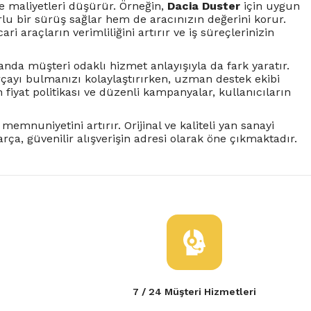
e maliyetleri düşürür. Örneğin,
Dacia Duster
için uygun
lu bir sürüş sağlar hem de aracınızın değerini korur.
ri araçların verimliliğini artırır ve iş süreçlerinizin
amanda müşteri odaklı hizmet anlayışıyla da fark yaratır.
rçayı bulmanızı kolaylaştırırken, uzman destek ekibi
iyat politikası ve düzenli kampanyalar, kullanıcıların
 memnuniyetini artırır. Orijinal ve kaliteli yan sanayi
a, güvenilir alışverişin adresi olarak öne çıkmaktadır.
7 / 24 Müşteri Hizmetleri