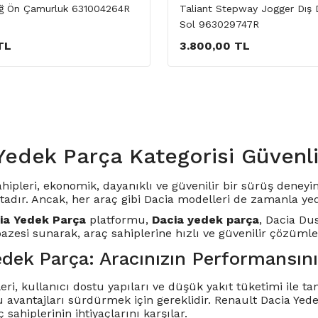
ğ Ön Çamurluk 631004264R
Taliant Stepway Jogger Dış D
Sol 963029747R
TL
3.800,00 TL
Yedek Parça Kategorisi Güvenli
ahipleri, ekonomik, dayanıklı ve güvenilir bir sürüş dene
adır. Ancak, her araç gibi Dacia modelleri de zamanla yed
ia Yedek Parça
platformu,
Dacia yedek parça
,
Dacia Du
pazesi sunarak, araç sahiplerine hızlı ve güvenilir çözüml
edek Parça: Aracınızın Performansın
ri, kullanıcı dostu yapıları ve düşük yakıt tüketimi ile ta
u avantajları sürdürmek için gereklidir.
Renault Dacia Yed
 sahiplerinin ihtiyaçlarını karşılar.