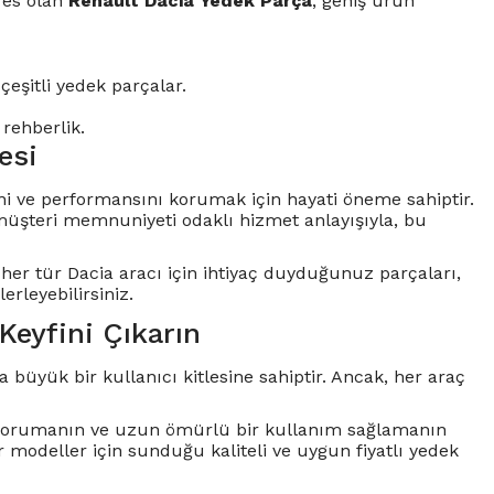
dres olan
Renault Dacia Yedek Parça
, geniş ürün
çeşitli yedek parçalar.
rehberlik.
esi
ni ve performansını korumak için hayati öneme sahiptir.
 müşteri memnuniyeti odaklı hizmet anlayışıyla, bu
her tür Dacia aracı için ihtiyaç duyduğunuz parçaları,
rleyebilirsiniz.
Keyfini Çıkarın
 büyük bir kullanıcı kitlesine sahiptir. Ancak, her araç
ı korumanın ve uzun ömürlü bir kullanım sağlamanın
r modeller için sunduğu kaliteli ve uygun fiyatlı yedek