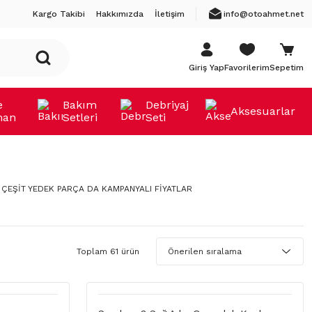
Kargo Takibi
Hakkımızda
İletişim
info@otoahmet.net
Giriş Yap
Favorilerim
Sepetim
e
Bakım
Debriyaj
Aksesuarlar
man
Setleri
Seti
 ÇEŞİT YEDEK PARÇA DA KAMPANYALI FİYATLAR
Toplam 61 ürün