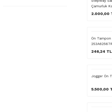
Stepway San
Çamurluk Ka
2.000,00 
Ön Tampon P
253A62567
246,24 TL
Jogger Ön 
5.500,00 