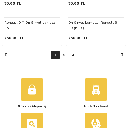
 Yedek Parça
35,00 TL
35,00 TL
dek Parça
Renault 9 11 Ön Sinyal Lambası
Ön Sinyal Lambası Renault 9 11
Sol
Flaşh Sağ
e Yedek Parça
250,00 TL
250,00 TL
 Yedek Parça
1
2
3
r Yedek Parça
Güvenli Alışveriş
Hızlı Teslimat