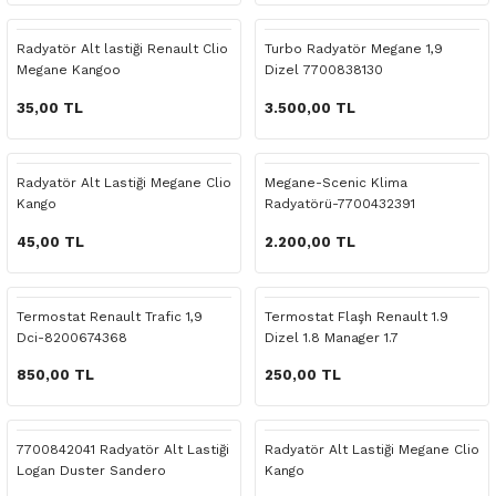
 Yedek Parça
Scenic
Symbol
Radyatör Alt lastiği Renault Clio
Turbo Radyatör Megane 1,9
Megane Kangoo
Dizel 7700838130
 Yedek Parça
Symbol
Talisman
35,00 TL
3.500,00 TL
ss Combi Yedek Parça
Talisman
Trafic
o Yedek Parça
Trafic
Radyatör Alt Lastiği Megane Clio
Megane-Scenic Klima
Kango
Radyatörü-7700432391
 Yedek Parça
45,00 TL
2.200,00 TL
r Yedek Parça
Termostat Renault Trafic 1,9
Termostat Flaşh Renault 1.9
Dci-8200674368
Dizel 1.8 Manager 1.7
t Yedek Parça
850,00 TL
250,00 TL
ss Yedek Parça
7700842041 Radyatör Alt Lastiği
Radyatör Alt Lastiği Megane Clio
 Yedek Parça
Logan Duster Sandero
Kango