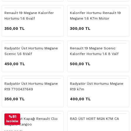
 Yedek Parça
Scenic
Symbol
Renault 19 Megane Kalorifer
Kalorifer Hortumu Renault 19
Hortumu 1.6 8valf
Megane 1.6 K7m Motor
 Yedek Parça
Symbol
Talisman
350,00 TL
300,00 TL
ss Combi Yedek Parça
Talisman
Trafic
o Yedek Parça
Trafic
Radyatör Üst Hortumu Megane
Renault 19 Megane Scenic
Scenic 1,6 8Valf
Kalorifer Hortumu 1.6 8 Valf
 Yedek Parça
450,00 TL
500,00 TL
r Yedek Parça
Radyatör Üst Hortumu Megane
Radyatör Üst Hortumu Megane
R19 7700437649
R19 k7m
t Yedek Parça
350,00 TL
400,00 TL
ss Yedek Parça
%81
Termostat Kapağı Renault Clio
RAD ÜST HORT MGN K7M CA
 Yedek Parça
İNDİRİM
Megane Kangoo