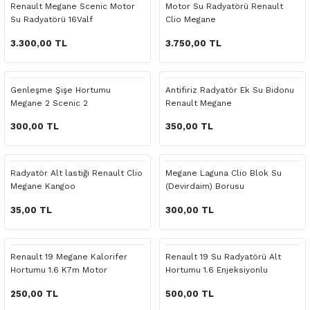
Renault Megane Scenic Motor
Motor Su Radyatörü Renault
o Yedek Parça
Yedek Parça
Fren Sistemi
İç Trim
İç Trim
İç Trim
İç Trim
İç Trim
Isıtma Soğutma
Latitude
Latitude
Su Radyatörü 16Valf
Clio Megane
3.300,00 TL
3.750,00 TL
a Yedek Parça
ektrikli Yedek Parça
İç Trim
Isıtma Soğutma
Isıtma Soğutma
Isıtma Soğutma
Isıtma Soğutma
Isıtma Soğutma
Kaporta
Master
Megane
c Yedek Parça
Isıtma Soğutma
Kaporta
Kaporta
Kaporta
Kaporta
Kaporta
Motor Aksamı
Megane
Modus
Genleşme Şişe Hortumu
Antifiriz Radyatör Ek Su Bidonu
Megane 2 Scenic 2
Renault Megane
ne Yedek Parça
Kaporta
Motor Aksamı
Motor Aksamı
Kilit Aksamı
Kilit Aksamı
Kilit Aksamı
Ön Takım Süspansiyon
Modus
RENAULT 11 BAKIM SETİ
300,00 TL
350,00 TL
ce Yedek Parça
Kilit Aksamı
Ön Takım Süspansiyon
Ön Takım Süspansiyon
Motor Aksamı
Motor Aksamı
Motor Aksamı
Yakıt Aksamı
Renault 11
RENAULT 12 BAKIM SETİ
Radyatör Alt lastiği Renault Clio
Megane Laguna Clio Blok Su
l Yedek Parça
Motor Aksamı
Yakıt Aksamı
Yakıt Aksamı
Ön Takım Süspansiyon
Ön Takım Süspansiyon
Ön Takım Süspansiyon
Renault 12
RENAULT 19 BAKIM SETİ
Megane Kangoo
(Devirdaim) Borusu
35,00 TL
300,00 TL
man Yedek Parça
Ön Takım Süspansiyon
Yakıt Aksamı
Yakıt Aksamı
Yakıt Aksamı
Renault 19
RENAULT 21 BAKIM SETİ
de Yedek Parça
Yakıt Aksamı
Renault 21
RENAULT 9 BROADWAY YAĞ BAKIM SET
Renault 19 Megane Kalorifer
Renault 19 Su Radyatörü Alt
Hortumu 1.6 K7m Motor
Hortumu 1.6 Enjeksiyonlu
l Yedek Parça
Renault 9
Scenic
250,00 TL
500,00 TL