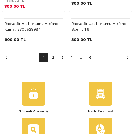
1.568,92 TL
 Yedek Parça
300,00 TL
300,00 TL
dek Parça
Radyatör Alt Hortumu Megane
Radyatör Üst Hortumu Megane
Klimalı 7700829987
Scenic 1.6
e Yedek Parça
600,00 TL
300,00 TL
 Yedek Parça
1
2
3
4
..
6
r Yedek Parça
Güvenli Alışveriş
Hızlı Teslimat