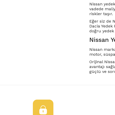
Nissan yedek
vadede maliy
riskler taşır.
Eğer siz de 
Dacia Yedek P
doğru yedek 
Nissan Y
Nissan marka
motor, süspan
Orijinal Nis
avantajı sağ
güçlü ve soru