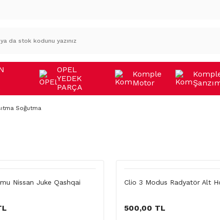
N
OPEL
Komple
Kompl
YEDEK
Motor
Şanzı
A
PARÇA
sıtma Soğutma
mu Nissan Juke Qashqai
Clio 3 Modus Radyatör Alt 
TL
500,00 TL