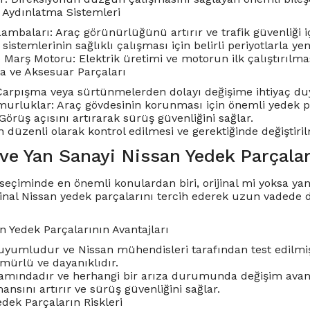
e Aydınlatma Sistemleri
ambaları: Araç görünürlüğünü artırır ve trafik güvenliği iç
 sistemlerinin sağlıklı çalışması için belirli periyotlarla ye
 Marş Motoru: Elektrik üretimi ve motorun ilk çalıştırılması
ta ve Aksesuar Parçaları
arpışma veya sürtünmelerden dolayı değişime ihtiyaç duyu
urluklar: Araç gövdesinin korunması için önemli yedek pa
Görüş açısını artırarak sürüş güvenliğini sağlar.
 düzenli olarak kontrol edilmesi ve gerektiğinde değiştiril
 ve Yan Sanayi Nissan Yedek Parçalar
seçiminde en önemli konulardan biri, orijinal mi yoksa yan 
rijinal Nissan yedek parçalarını tercih ederek uzun vadede
an Yedek Parçalarının Avantajları
yumludur ve Nissan mühendisleri tarafından test edilmiş
ürlü ve dayanıklıdır.
amındadır ve herhangi bir arıza durumunda değişim avant
nsını artırır ve sürüş güvenliğini sağlar.
edek Parçaların Riskleri