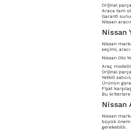
Orijinal parç
Araca tam ol
Garanti sunul
Nissan aracın
Nissan 
Nissan marka
seçimi, arac
Nissan Oto Y
Araç modelin
Orijinal parç
Yetkili satıc
Ürünün garan
Fiyat karşıla
Bu kriterlere
Nissan 
Nissan marka
büyük önem ta
gerekebilir.