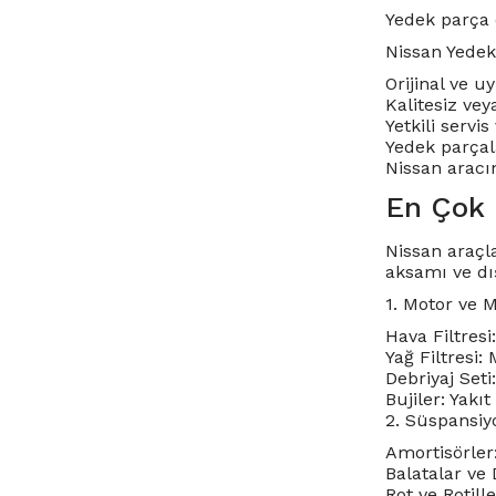
Yedek parça 
Nissan Yedek
Orijinal ve u
Kalitesiz ve
Yetkili servi
Yedek parçal
Nissan aracın
En Çok 
Nissan araçla
aksamı ve dış
1. Motor ve 
Hava Filtresi:
Yağ Filtresi:
Debriyaj Set
Bujiler: Yakı
2. Süspansiy
Amortisörler
Balatalar ve 
Rot ve Rotil