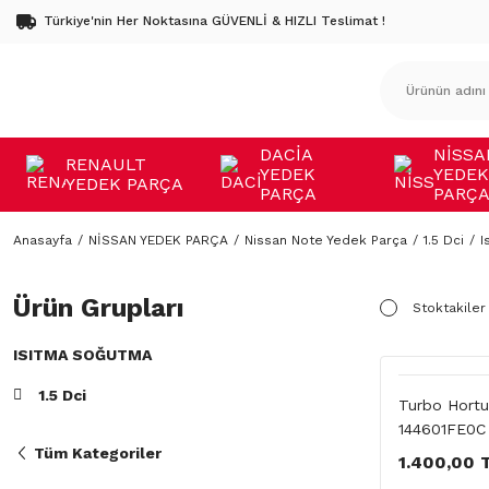
Türkiye'nin Her Noktasına GÜVENLİ & HIZLI Teslimat !
DACİA
NİSSA
RENAULT
YEDEK
YEDEK
YEDEK PARÇA
PARÇA
PARÇ
Anasayfa
NİSSAN YEDEK PARÇA
Nissan Note Yedek Parça
1.5 Dci
I
Ürün Grupları
Stoktakiler
ISITMA SOĞUTMA
1.5 Dci
Turbo Hortu
144601FE0C
Tüm Kategoriler
1.400,00 