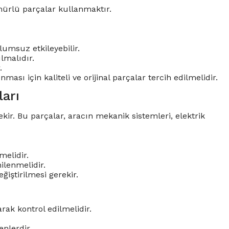
mürlü parçalar kullanmaktır.
umsuz etkileyebilir.
ılmalıdır.
.
sı için kaliteli ve orijinal parçalar tercih edilmelidir.
arı
ekir. Bu parçalar, aracın mekanik sistemleri, elektrik
melidir.
ilenmelidir.
iştirilmesi gerekir.
rak kontrol edilmelidir.
enlerdir.