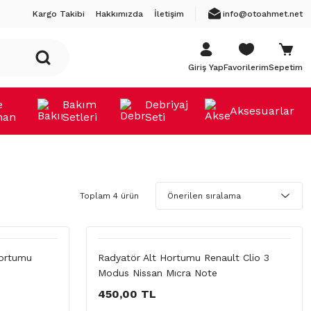
Kargo Takibi
Hakkımızda
İletişim
info@otoahmet.net
Giriş Yap
Favorilerim
Sepetim
e
Bakım
Debriyaj
Aksesuarlar
man
Setleri
Seti
Toplam 4 ürün
Hortumu
Radyatör Alt Hortumu Renault Clio 3
Modus Nissan Mıcra Note
450,00 TL