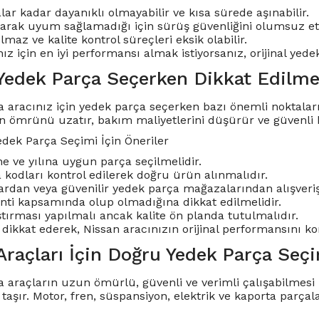
alar kadar dayanıklı olmayabilir ve kısa sürede aşınabilir.
arak uyum sağlamadığı için sürüş güvenliğini olumsuz etki
maz ve kalite kontrol süreçleri eksik olabilir.
ız için en iyi performansı almak istiyorsanız, orijinal yed
Yedek Parça Seçerken Dikkat Edilme
 aracınız için yedek parça seçerken bazı önemli noktala
ın ömrünü uzatır, bakım maliyetlerini düşürür ve güvenli b
edek Parça Seçimi İçin Öneriler
e ve yılına uygun parça seçilmelidir.
a kodları kontrol edilerek doğru ürün alınmalıdır.
ılardan veya güvenilir yedek parça mağazalarından alışveriş
ti kapsamında olup olmadığına dikkat edilmelidir.
ştırması yapılmalı ancak kalite ön planda tutulmalıdır.
 dikkat ederek, Nissan aracınızın orijinal performansını k
Araçları İçin Doğru Yedek Parça Seç
 araçların uzun ömürlü, güvenli ve verimli çalışabilmesi 
şır. Motor, fren, süspansiyon, elektrik ve kaporta parçala