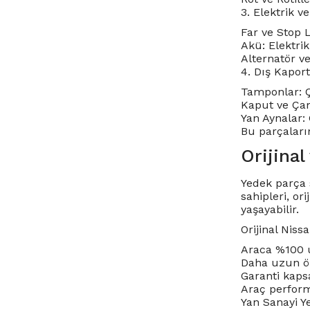
3. Elektrik v
Far ve Stop L
Akü: Elektrik
Alternatör ve
4. Dış Kapor
Tamponlar: Ç
Kaput ve Çam
Yan Aynalar: 
Bu parçaların
Orijinal
Yedek parça
sahipleri, o
yaşayabilir.
Orijinal Niss
Araca %100 u
Daha uzun öm
Garanti kaps
Araç performa
Yan Sanayi Y