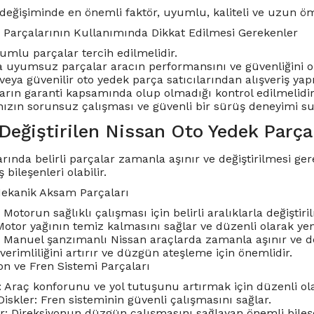
değişiminde en önemli faktör, uyumlu, kaliteli ve uzun ö
 Parçalarının Kullanımında Dikkat Edilmesi Gerekenler
yumlu parçalar tercih edilmelidir.
ya uyumsuz parçalar aracın performansını ve güvenliğini ol
s veya güvenilir oto yedek parça satıcılarından alışveriş yap
arın garanti kapsamında olup olmadığı kontrol edilmelidir
ızın sorunsuz çalışması ve güvenli bir sürüş deneyimi sunma
Değiştirilen Nissan Oto Yedek Parçal
rında belirli parçalar zamanla aşınır ve değiştirilmesi ger
 bileşenleri olabilir.
Mekanik Aksam Parçaları
 Motorun sağlıklı çalışması için belirli aralıklarla değiştiril
 Motor yağının temiz kalmasını sağlar ve düzenli olarak yen
i: Manuel şanzımanlı Nissan araçlarda zamanla aşınır ve değ
t verimliliğini artırır ve düzgün ateşleme için önemlidir.
on ve Fren Sistemi Parçaları
: Araç konforunu ve yol tutuşunu artırmak için düzenli ola
Diskler: Fren sisteminin güvenli çalışmasını sağlar.
ler: Direksiyonun düzgün çalışmasını sağlayan önemli bileş