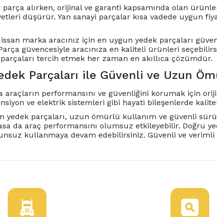
 parça alırken, orijinal ve garanti kapsamında olan ürünle
etleri düşürür. Yan sanayi parçalar kısa vadede uygun fiy
Nissan marka aracınız için en uygun yedek parçaları güveni
arça güvencesiyle aracınıza en kaliteli ürünleri seçebilir
parçaları tercih etmek her zaman en akıllıca çözümdür.
edek Parçaları ile Güvenli ve Uzun Ö
 araçların performansını ve güvenliğini korumak için orij
siyon ve elektrik sistemleri gibi hayati bileşenlerde kalit
san yedek parçaları, uzun ömürlü kullanım ve güvenli sür
lasa da araç performansını olumsuz etkileyebilir. Doğru ye
nsuz kullanmaya devam edebilirsiniz. Güvenli ve verimli bi