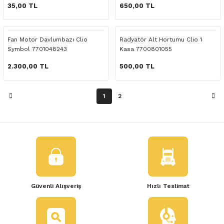
 Yedek Parça
35,00 TL
650,00 TL
dek Parça
Fan Motor Davlumbazı Clio
Radyatör Alt Hortumu Clio 1
Symbol 7701048243
Kasa 7700801055
e Yedek Parça
2.300,00 TL
500,00 TL
 Yedek Parça
1
2
r Yedek Parça
Güvenli Alışveriş
Hızlı Teslimat