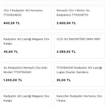
 Yedek Parça
Scenic
Symbol
Clio 1 Radyatör Alt Hortumu
Renault Clio 1 Motor Su
7700804633
Radyatörü 7701034770
 Yedek Parça
Symbol
Talisman
843,29 TL
2.650,00 TL
ss Combi Yedek Parça
Talisman
Trafic
o Yedek Parça
Trafic
Radyatör Alt Lastiği Megane Clio
CLİO SU RADYATÖRÜ 1994-1997
Kango
 Yedek Parça
45,00 TL
2.289,92 TL
r Yedek Parça
Su Radyatörü Renault Clio Eski
7700842041 Radyatör Alt Lastiği
Model 7700784040
Logan Duster Sandero
t Yedek Parça
1.200,00 TL
35,00 TL
ss Yedek Parça
Radyatör Alt Lastiği Megane Clio
Kalorifer Radyatör Hortumu Clio
 Yedek Parça
Kango
1 Kasa