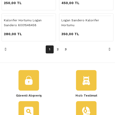
 Yedek Parça
250,00 TL
450,00 TL
dek Parça
Kalorifer Hortumu Logan
Logan Sandero Kalorifer
Sandero 6001548458
Hortumu
e Yedek Parça
280,00 TL
350,00 TL
 Yedek Parça
1
2
3
r Yedek Parça
Güvenli Alışveriş
Hızlı Teslimat