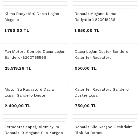
 Yedek Parça
Scenic
Symbol
Klima Radyatörü Dacia Logan
Renault Megane Klima
Megane
Radyatörü 8200182361
 Yedek Parça
Symbol
Talisman
1.750,00 TL
1.850,00 TL
ss Combi Yedek Parça
Talisman
Trafic
o Yedek Parça
Trafic
Fan Motoru Komple Dacia Logan
Dacia Logan Duster Sandero
Sandero-8200765566
Kalorifer Radyatörü
 Yedek Parça
25.519,26 TL
950,00 TL
r Yedek Parça
Motor Su Radyatörü Dacia
Kalorifer Radyatörü Sandero
Logan Sandero Duster
Duster Logan
t Yedek Parça
2.400,00 TL
750,00 TL
ss Yedek Parça
Termostat Kapağı Aleminyum
Renault Clio Kangoo Devirdaim
 Yedek Parça
Renault 19 Megane Clio Kangoo
Blok Su Borusu