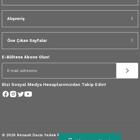
 Yedek Parça
Scenic
Symbol
Alışveriş
 Yedek Parça
Symbol
Talisman
ss Combi Yedek Parça
Talisman
Trafic
Öne Çıkan Sayfalar
o Yedek Parça
Trafic
E-Bültene Abone Olun!
 Yedek Parça
r Yedek Parça
Bizi Sosyal Medya Hesaplarımızdan Takip Edin!
t Yedek Parça
ss Yedek Parça
 Yedek Parça
© 2026 Renault Dacia Yedek Parça.
Tüm Hakları Saklıdır.