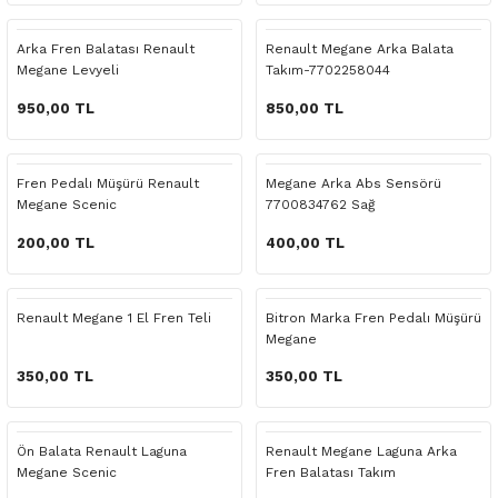
 Yedek Parça
Scenic
Symbol
Arka Fren Balatası Renault
Renault Megane Arka Balata
Megane Levyeli
Takım-7702258044
 Yedek Parça
Symbol
Talisman
950,00 TL
850,00 TL
ss Combi Yedek Parça
Talisman
Trafic
o Yedek Parça
Trafic
Fren Pedalı Müşürü Renault
Megane Arka Abs Sensörü
Megane Scenic
7700834762 Sağ
 Yedek Parça
200,00 TL
400,00 TL
r Yedek Parça
Renault Megane 1 El Fren Teli
Bitron Marka Fren Pedalı Müşürü
Megane
t Yedek Parça
350,00 TL
350,00 TL
ss Yedek Parça
Ön Balata Renault Laguna
Renault Megane Laguna Arka
 Yedek Parça
Megane Scenic
Fren Balatası Takım