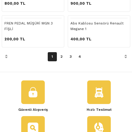
 Yedek Parça
800,00 TL
900,00 TL
dek Parça
FREN PEDAL MÜŞÜRİ MGN 3
Abs Kablosu Sensörü Renault
FİŞLİ
Megane 1
e Yedek Parça
200,00 TL
400,00 TL
 Yedek Parça
1
2
3
4
r Yedek Parça
Güvenli Alışveriş
Hızlı Teslimat