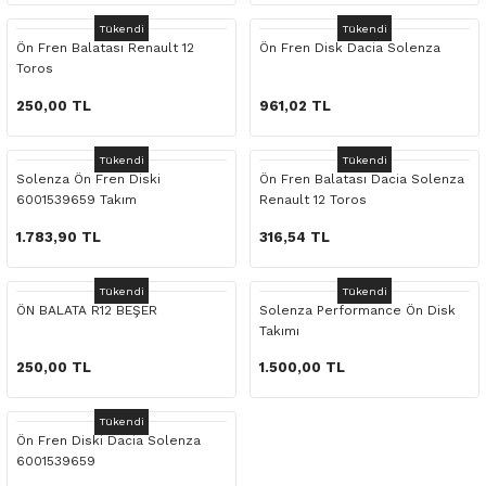
 Yedek Parça
Scenic
Symbol
Tükendi
Tükendi
Ön Fren Balatası Renault 12
Ön Fren Disk Dacia Solenza
Toros
 Yedek Parça
Symbol
Talisman
250,00 TL
961,02 TL
ss Combi Yedek Parça
Talisman
Trafic
Tükendi
Tükendi
o Yedek Parça
Trafic
Solenza Ön Fren Diski
Ön Fren Balatası Dacia Solenza
6001539659 Takım
Renault 12 Toros
 Yedek Parça
1.783,90 TL
316,54 TL
r Yedek Parça
Tükendi
Tükendi
ÖN BALATA R12 BEŞER
Solenza Performance Ön Disk
Takımı
t Yedek Parça
250,00 TL
1.500,00 TL
ss Yedek Parça
Tükendi
Ön Fren Diski Dacia Solenza
 Yedek Parça
6001539659