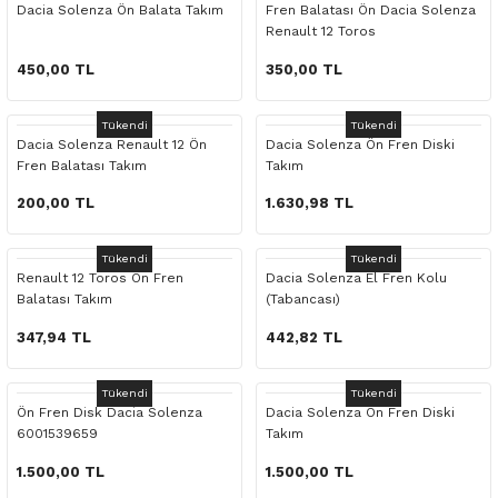
Dacia Solenza Ön Balata Takım
Fren Balatası Ön Dacia Solenza
o Yedek Parça
Yedek Parça
Fren Sistemi
İç Trim
İç Trim
İç Trim
İç Trim
İç Trim
Isıtma Soğutma
Latitude
Latitude
Renault 12 Toros
450,00 TL
350,00 TL
a Yedek Parça
ektrikli Yedek Parça
İç Trim
Isıtma Soğutma
Isıtma Soğutma
Isıtma Soğutma
Isıtma Soğutma
Isıtma Soğutma
Kaporta
Master
Megane
Tükendi
Tükendi
c Yedek Parça
Isıtma Soğutma
Kaporta
Kaporta
Kaporta
Kaporta
Kaporta
Motor Aksamı
Megane
Modus
Dacia Solenza Renault 12 Ön
Dacia Solenza Ön Fren Diski
Fren Balatası Takım
Takım
ne Yedek Parça
Kaporta
Motor Aksamı
Motor Aksamı
Kilit Aksamı
Kilit Aksamı
Kilit Aksamı
Ön Takım Süspansiyon
Modus
RENAULT 11 BAKIM SETİ
200,00 TL
1.630,98 TL
ce Yedek Parça
Kilit Aksamı
Ön Takım Süspansiyon
Ön Takım Süspansiyon
Motor Aksamı
Motor Aksamı
Motor Aksamı
Yakıt Aksamı
Renault 11
RENAULT 12 BAKIM SETİ
Tükendi
Tükendi
Renault 12 Toros Ön Fren
Dacia Solenza El Fren Kolu
l Yedek Parça
Motor Aksamı
Yakıt Aksamı
Yakıt Aksamı
Ön Takım Süspansiyon
Ön Takım Süspansiyon
Ön Takım Süspansiyon
Renault 12
RENAULT 19 BAKIM SETİ
Balatası Takım
(Tabancası)
347,94 TL
442,82 TL
man Yedek Parça
Ön Takım Süspansiyon
Yakıt Aksamı
Yakıt Aksamı
Yakıt Aksamı
Renault 19
RENAULT 21 BAKIM SETİ
Tükendi
Tükendi
de Yedek Parça
Yakıt Aksamı
Renault 21
RENAULT 9 BROADWAY YAĞ BAKIM SET
Ön Fren Disk Dacia Solenza
Dacia Solenza Ön Fren Diski
6001539659
Takım
l Yedek Parça
Renault 9
Scenic
1.500,00 TL
1.500,00 TL