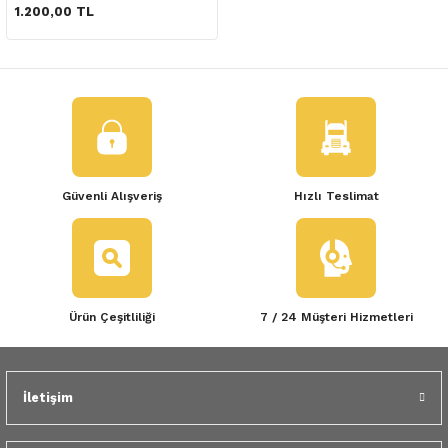
 Yedek Parça
1.200,00 TL
dek Parça
e Yedek Parça
 Yedek Parça
Güvenli Alışveriş
Hızlı Teslimat
r Yedek Parça
Ürün Çeşitliliği
7 / 24 Müşteri Hizmetleri
İletişim