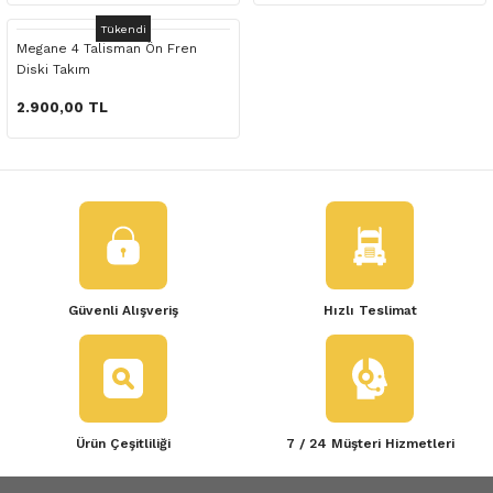
 Yedek Parça
Scenic
Symbol
Tükendi
Megane 4 Talisman Ön Fren
Diski Takım
 Yedek Parça
Symbol
Talisman
2.900,00 TL
ss Combi Yedek Parça
Talisman
Trafic
o Yedek Parça
Trafic
 Yedek Parça
r Yedek Parça
Güvenli Alışveriş
Hızlı Teslimat
t Yedek Parça
ss Yedek Parça
Ürün Çeşitliliği
7 / 24 Müşteri Hizmetleri
 Yedek Parça