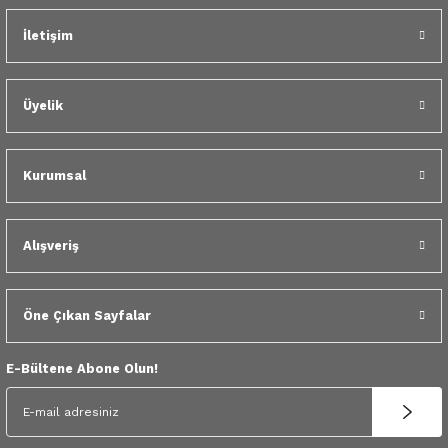
 Yedek Parça
İletişim
dek Parça
Üyelik
e Yedek Parça
 Yedek Parça
Kurumsal
r Yedek Parça
Alışveriş
Öne Çıkan Sayfalar
E-Bültene Abone Olun!