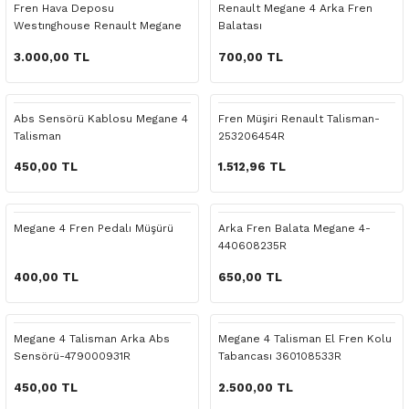
Fren Hava Deposu
Renault Megane 4 Arka Fren
o Yedek Parça
Yedek Parça
Fren Sistemi
İç Trim
İç Trim
İç Trim
İç Trim
İç Trim
Isıtma Soğutma
Latitude
Latitude
Westınghouse Renault Megane
Balatası
4 Talisman
3.000,00 TL
700,00 TL
a Yedek Parça
ektrikli Yedek Parça
İç Trim
Isıtma Soğutma
Isıtma Soğutma
Isıtma Soğutma
Isıtma Soğutma
Isıtma Soğutma
Kaporta
Master
Megane
c Yedek Parça
Isıtma Soğutma
Kaporta
Kaporta
Kaporta
Kaporta
Kaporta
Motor Aksamı
Megane
Modus
Abs Sensörü Kablosu Megane 4
Fren Müşiri Renault Talisman-
Talisman
253206454R
ne Yedek Parça
Kaporta
Motor Aksamı
Motor Aksamı
Kilit Aksamı
Kilit Aksamı
Kilit Aksamı
Ön Takım Süspansiyon
Modus
RENAULT 11 BAKIM SETİ
450,00 TL
1.512,96 TL
ce Yedek Parça
Kilit Aksamı
Ön Takım Süspansiyon
Ön Takım Süspansiyon
Motor Aksamı
Motor Aksamı
Motor Aksamı
Yakıt Aksamı
Renault 11
RENAULT 12 BAKIM SETİ
Megane 4 Fren Pedalı Müşürü
Arka Fren Balata Megane 4-
l Yedek Parça
Motor Aksamı
Yakıt Aksamı
Yakıt Aksamı
Ön Takım Süspansiyon
Ön Takım Süspansiyon
Ön Takım Süspansiyon
Renault 12
RENAULT 19 BAKIM SETİ
440608235R
400,00 TL
650,00 TL
man Yedek Parça
Ön Takım Süspansiyon
Yakıt Aksamı
Yakıt Aksamı
Yakıt Aksamı
Renault 19
RENAULT 21 BAKIM SETİ
de Yedek Parça
Yakıt Aksamı
Renault 21
RENAULT 9 BROADWAY YAĞ BAKIM SET
Megane 4 Talisman Arka Abs
Megane 4 Talisman El Fren Kolu
Sensörü-479000931R
Tabancası 360108533R
l Yedek Parça
Renault 9
Scenic
450,00 TL
2.500,00 TL