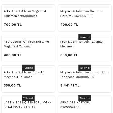
 Yedek Parça
Scenic
Symbol
Arka Abs Kablosu Megane 4
Megane 4 Talisman Ön Fren
Talisman 479508802R
Hortumu 462109298R
 Yedek Parça
Symbol
Talisman
700,00 TL
400,00 TL
ss Combi Yedek Parça
Talisman
Trafic
Tükendi
o Yedek Parça
Trafic
462109298R Ön Fren Hortumu
Fren Müşiri Renault Talısman
Megane 4 Talisman
Megane 4
 Yedek Parça
400,00 TL
650,00 TL
r Yedek Parça
Tükendi
Tükendi
Arka Abs Kablosu Renault
Megane 4 Talisman El Fren Kolu
Megane 4 Talisman
Tabancası 360108533R
t Yedek Parça
350,00 TL
8.441,41 TL
ss Yedek Parça
Tükendi
Tükendi
LASTİK BASINÇ SENSÖRÜ MGN-
ARKA ABS KAPTÖRÜ
 Yedek Parça
IV TALİSMAN KADJAR
0265004485