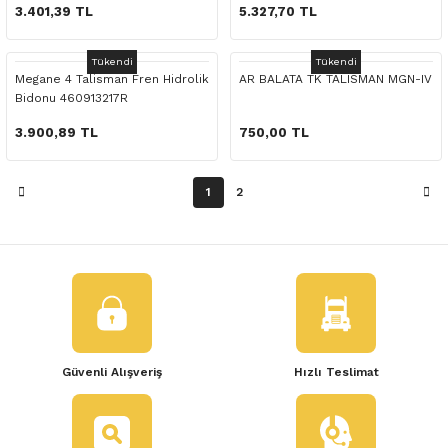
 Yedek Parça
3.401,39 TL
5.327,70 TL
dek Parça
Tükendi
Tükendi
Megane 4 Talisman Fren Hidrolik
AR BALATA TK TALISMAN MGN-IV
Bidonu 460913217R
e Yedek Parça
3.900,89 TL
750,00 TL
 Yedek Parça
1
2
r Yedek Parça
Güvenli Alışveriş
Hızlı Teslimat