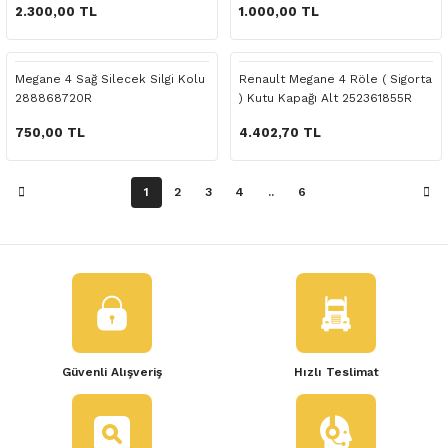
 Yedek Parça
2.300,00 TL
1.000,00 TL
dek Parça
Megane 4 Sağ Silecek Silgi Kolu
Renault Megane 4 Röle ( Sigorta
288868720R
) Kutu Kapağı Alt 252361855R
e Yedek Parça
750,00 TL
4.402,70 TL
 Yedek Parça
1
2
3
4
..
6
r Yedek Parça
Güvenli Alışveriş
Hızlı Teslimat