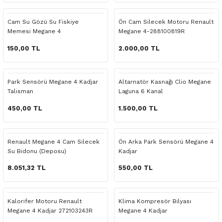
 Yedek Parça
Scenic
Symbol
Cam Su Gözü Su Fiskiye
Ön Cam Silecek Motoru Renault
Memesi Megane 4
Megane 4-288100819R
 Yedek Parça
Symbol
Talisman
150,00 TL
2.000,00 TL
ss Combi Yedek Parça
Talisman
Trafic
o Yedek Parça
Trafic
Park Sensörü Megane 4 Kadjar
Altarnatör Kasnağı Clio Megane
Talisman
Laguna 6 Kanal
 Yedek Parça
450,00 TL
1.500,00 TL
r Yedek Parça
Renault Megane 4 Cam Silecek
Ön Arka Park Sensörü Megane 4
Su Bidonu (Deposu)
Kadjar
t Yedek Parça
8.051,32 TL
550,00 TL
ss Yedek Parça
Kalorifer Motoru Renault
Klima Kompresör Bilyası
 Yedek Parça
Megane 4 Kadjar 272103243R
Megane 4 Kadjar