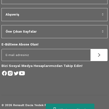
 Yedek Parça
Scenic
Symbol
Alışveriş
 Yedek Parça
Symbol
Talisman
ss Combi Yedek Parça
Talisman
Trafic
Öne Çıkan Sayfalar
o Yedek Parça
Trafic
E-Bültene Abone Olun!
 Yedek Parça
r Yedek Parça
Bizi Sosyal Medya Hesaplarımızdan Takip Edin!
t Yedek Parça
ss Yedek Parça
 Yedek Parça
© 2026 Renault Dacia Yedek Parça.
Tüm Hakları Saklıdır.