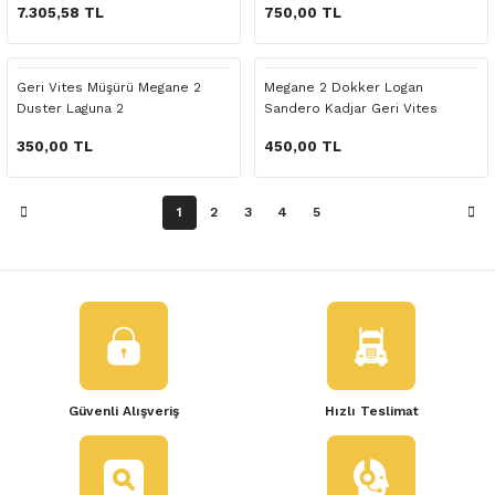
 Yedek Parça
7.305,58 TL
750,00 TL
dek Parça
Geri Vites Müşürü Megane 2
Megane 2 Dokker Logan
Duster Laguna 2
Sandero Kadjar Geri Vites
e Yedek Parça
Müşürü
350,00 TL
450,00 TL
 Yedek Parça
1
2
3
4
5
r Yedek Parça
Güvenli Alışveriş
Hızlı Teslimat