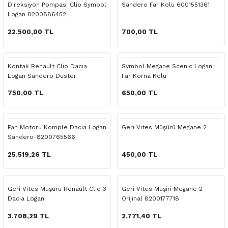
Direksiyon Pompası Clio Symbol
Sandero Far Kolu 6001551361
o Yedek Parça
Yedek Parça
Fren Sistemi
İç Trim
İç Trim
İç Trim
İç Trim
İç Trim
Isıtma Soğutma
Latitude
Latitude
Logan 8200886452
22.500,00 TL
700,00 TL
a Yedek Parça
ektrikli Yedek Parça
İç Trim
Isıtma Soğutma
Isıtma Soğutma
Isıtma Soğutma
Isıtma Soğutma
Isıtma Soğutma
Kaporta
Master
Megane
c Yedek Parça
Isıtma Soğutma
Kaporta
Kaporta
Kaporta
Kaporta
Kaporta
Motor Aksamı
Megane
Modus
Kontak Renault Clio Dacia
Symbol Megane Scenic Logan
Logan Sandero Duster
Far Korna Kolu
ne Yedek Parça
Kaporta
Motor Aksamı
Motor Aksamı
Kilit Aksamı
Kilit Aksamı
Kilit Aksamı
Ön Takım Süspansiyon
Modus
RENAULT 11 BAKIM SETİ
750,00 TL
650,00 TL
ce Yedek Parça
Kilit Aksamı
Ön Takım Süspansiyon
Ön Takım Süspansiyon
Motor Aksamı
Motor Aksamı
Motor Aksamı
Yakıt Aksamı
Renault 11
RENAULT 12 BAKIM SETİ
Fan Motoru Komple Dacia Logan
Geri Vites Müşürü Megane 2
l Yedek Parça
Motor Aksamı
Yakıt Aksamı
Yakıt Aksamı
Ön Takım Süspansiyon
Ön Takım Süspansiyon
Ön Takım Süspansiyon
Renault 12
RENAULT 19 BAKIM SETİ
Sandero-8200765566
25.519,26 TL
450,00 TL
man Yedek Parça
Ön Takım Süspansiyon
Yakıt Aksamı
Yakıt Aksamı
Yakıt Aksamı
Renault 19
RENAULT 21 BAKIM SETİ
de Yedek Parça
Yakıt Aksamı
Renault 21
RENAULT 9 BROADWAY YAĞ BAKIM SET
Geri Vites Müşürü Renault Clio 3
Geri Vites Müşiri Megane 2
Dacia Logan
Orijinal 8200177718
l Yedek Parça
Renault 9
Scenic
3.708,29 TL
2.771,40 TL