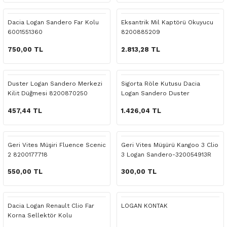
 Yedek Parça
Scenic
Symbol
Dacia Logan Sandero Far Kolu
Eksantrik Mil Kaptörü Okuyucu
6001551360
8200885209
 Yedek Parça
Symbol
Talisman
750,00 TL
2.813,28 TL
ss Combi Yedek Parça
Talisman
Trafic
o Yedek Parça
Trafic
Duster Logan Sandero Merkezi
Sigorta Röle Kutusu Dacia
Kilit Düğmesi 8200870250
Logan Sandero Duster
 Yedek Parça
457,44 TL
1.426,04 TL
r Yedek Parça
Geri Vites Müşiri Fluence Scenic
Geri Vites Müşürü Kangoo 3 Clio
2 8200177718
3 Logan Sandero-320054913R
t Yedek Parça
550,00 TL
300,00 TL
ss Yedek Parça
Dacia Logan Renault Clio Far
LOGAN KONTAK
 Yedek Parça
Korna Sellektör Kolu