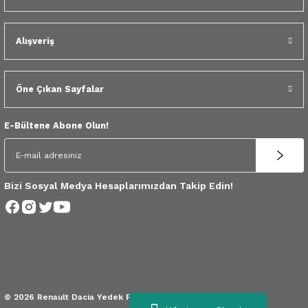
 Yedek Parça
Scenic
Symbol
Alışveriş
 Yedek Parça
Symbol
Talisman
ss Combi Yedek Parça
Talisman
Trafic
Öne Çıkan Sayfalar
o Yedek Parça
Trafic
E-Bültene Abone Olun!
 Yedek Parça
r Yedek Parça
Bizi Sosyal Medya Hesaplarımızdan Takip Edin!
t Yedek Parça
ss Yedek Parça
 Yedek Parça
© 2026 Renault Dacia Yedek Parça.
Tüm Hakları Saklıdır.