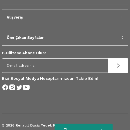
 Yedek Parça
Scenic
Symbol
Alışveriş
 Yedek Parça
Symbol
Talisman
ss Combi Yedek Parça
Talisman
Trafic
Öne Çıkan Sayfalar
o Yedek Parça
Trafic
E-Bültene Abone Olun!
 Yedek Parça
r Yedek Parça
Bizi Sosyal Medya Hesaplarımızdan Takip Edin!
t Yedek Parça
ss Yedek Parça
 Yedek Parça
© 2026 Renault Dacia Yedek Parça.
Tüm Hakları Saklıdır.