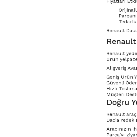
Fiyatları Etk
Orijinal
Parçanı
Tedarik 
Renault Daci
Renault 
Renault yede
ürün yelpaze
Alışveriş Ava
Geniş Ürün Y
Güvenli Ödeme
Hızlı Teslima
Müşteri Dest
Doğru Y
Renault araç
Dacia Yedek 
Aracınızın i
Parça’yı ziya