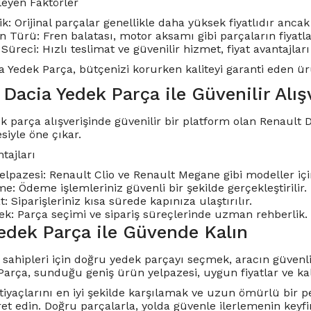
ileyen Faktörler
lik: Orijinal parçalar genellikle daha yüksek fiyatlıdır anc
n Türü: Fren balatası, motor aksamı gibi parçaların fiyatla
Süreci: Hızlı teslimat ve güvenilir hizmet, fiyat avantajları 
a Yedek Parça, bütçenizi korurken kaliteyi garanti eden ü
Dacia Yedek Parça ile Güvenilir Alış
k parça alışverişinde güvenilir bir platform olan Renault 
siyle öne çıkar.
ntajları
elpazesi: Renault Clio ve Renault Megane gibi modeller içi
: Ödeme işlemleriniz güvenli bir şekilde gerçekleştirilir.
t: Siparişleriniz kısa sürede kapınıza ulaştırılır.
ek: Parça seçimi ve sipariş süreçlerinde uzman rehberlik.
edek Parça ile Güvende Kalın
 sahipleri için doğru yedek parçayı seçmek, aracın güvenl
Parça, sunduğu geniş ürün yelpazesi, uygun fiyatlar ve ka
htiyaçlarını en iyi şekilde karşılamak ve uzun ömürlü bir
ret edin. Doğru parçalarla, yolda güvenle ilerlemenin keyfin