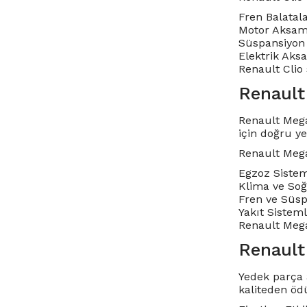
Fren Balatala
Motor Aksamla
Süspansiyon 
Elektrik Aksa
Renault Clio 
Renault
Renault Mega
için doğru y
Renault Mega
Egzoz Sisteml
Klima ve Soğu
Fren ve Süsp
Yakıt Sisteml
Renault Megan
Renault 
Yedek parça
kaliteden öd