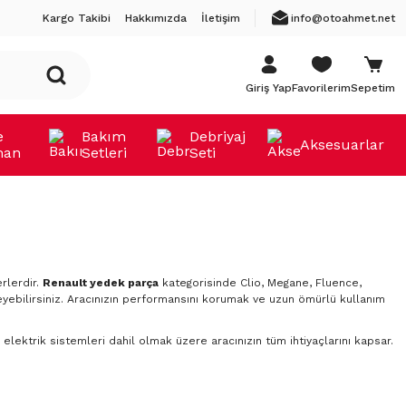
Kargo Takibi
Hakkımızda
İletişim
info@otoahmet.net
Giriş Yap
Favorilerim
Sepetim
e
Bakım
Debriyaj
Aksesuarlar
man
Setleri
Seti
rlerdir.
Renault yedek parça
kategorisinde Clio, Megane, Fluence,
yebilirsiniz. Aracınızın performansını korumak ve uzun ömürlü kullanım
elektrik sistemleri dahil olmak üzere aracınızın tüm ihtiyaçlarını kapsar.