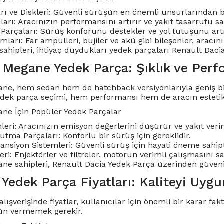
rı ve Diskleri: Güvenli sürüşün en önemli unsurlarından bi
rı: Aracınızın performansını artırır ve yakıt tasarrufu sa
Parçaları: Sürüş konforunu destekler ve yol tutuşunu artı
mları: Far ampulleri, bujiler ve akü gibi bileşenler, aracın
sahipleri, ihtiyaç duydukları yedek parçaları Renault Daci
 Megane Yedek Parça: Şıklık ve Perf
ne, hem sedan hem de hatchback versiyonlarıyla geniş bir 
edek parça seçimi, hem performansı hem de aracın este
ne İçin Popüler Yedek Parçalar
eri: Aracınızın emisyon değerlerini düşürür ve yakıt verimli
tma Parçaları: Konforlu bir sürüş için gereklidir.
ansiyon Sistemleri: Güvenli sürüş için hayati öneme sahipt
eri: Enjektörler ve filtreler, motorun verimli çalışmasını sa
e sahipleri, Renault Dacia Yedek Parça üzerinden güvenilir
Yedek Parça Fiyatları: Kaliteyi Uygun
alışverişinde fiyatlar, kullanıcılar için önemli bir karar f
ün vermemek gerekir.