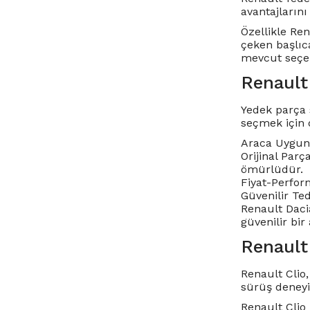
avantajlarını 
Özellikle
Ren
çeken başlıc
mevcut seçen
Renault
Yedek parça 
seçmek için 
Araca Uygunl
Orijinal Parç
ömürlüdür.
Fiyat-Perform
Güvenilir Te
Renault Dacia
güvenilir bir
Renault
Renault Clio,
sürüş deneyi
Renault Clio