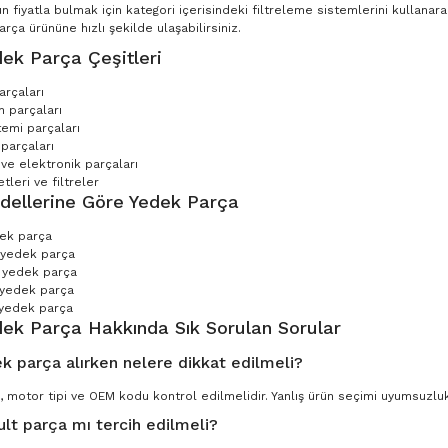
n fiyatla bulmak için kategori içerisindeki filtreleme sistemlerini kullana
ça ürününe hızlı şekilde ulaşabilirsiniz.
ek Parça Çeşitleri
arçaları
 parçaları
temi parçaları
parçaları
 ve elektronik parçaları
leri ve filtreler
dellerine Göre Yedek Parça
dek parça
 yedek parça
 yedek parça
 yedek parça
yedek parça
dek Parça Hakkında Sık Sorulan Sorular
k parça alırken nelere dikkat edilmeli?
, motor tipi ve OEM kodu kontrol edilmelidir. Yanlış ürün seçimi uyumsuzluk 
ult parça mı tercih edilmeli?