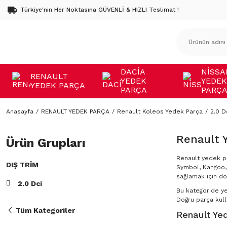
Türkiye'nin Her Noktasına GÜVENLİ & HIZLI Teslimat !
DACİA
NİSSA
RENAULT
YEDEK
YEDEK
YEDEK PARÇA
PARÇA
PARÇ
Anasayfa
RENAULT YEDEK PARÇA
Renault Koleos Yedek Parça
2.0 D
Renault 
Ürün Grupları
Renault yedek pa
DIŞ TRIM
Symbol, Kangoo, 
sağlamak için do
2.0 Dci
Bu kategoride y
Doğru parça kulla
Tüm Kategoriler
Renault Yed