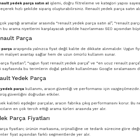
nault yedek parça satın al
işlemi, doğru filtreleme ve kategori yapısı saye
eçerek hızlı şekilde sipariş oluşturabilirsiniz. Renault yedek parça satın al
n çok yaptığı aramalar arasında “renault yedek parça satın al”, “renault par
in bu arama niyetlerini karşılayacak şekilde hazırlanması SEO açısından büyü
nault Parça
 parça
arayışında yalnızca fiyat değil kalite de dikkate alınmalıdır. Uygun fi
m maliyet avantajı sağlar hem de uzun ömürlü kullanım sunar.
rça fiyatları”, “uygun fiyat renault yedek parça” ve “en ucuz renault parça” g
 sayfasında bu terimlerin doğal şekilde kullanılması Google sıralamasını d
nault Yedek Parça
t yedek parça
kullanımı, aracın güvenliği ve performansı için vazgeçilmezdir
ürüş güvenliğini doğrudan etkiler.
ksek kaliteli eşdeğer parçalar, aracın fabrika çıkış performansını korur. Bu
ıcıların en çok tercih ettiği arama türleri arasında yer alır.
ek Parça Fiyatları
ça fiyatları; ürünün markasına, orijinalliğine ve tedarik sürecine göre deği
nler fiyat açısından farklı segmentlerde yer alır.