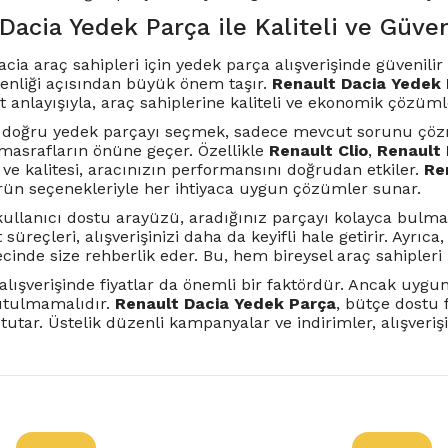
Dacia Yedek Parça ile Kaliteli ve Güven
acia araç sahipleri için yedek parça alışverişinde güveni
enliği açısından büyük önem taşır.
Renault Dacia Yedek
t anlayışıyla, araç sahiplerine kaliteli ve ekonomik çözüml
n doğru yedek parçayı seçmek, sadece mevcut sorunu çöz
asrafların önüne geçer. Özellikle
Renault Clio
,
Renault
e kalitesi, aracınızın performansını doğrudan etkiler.
Re
rün seçenekleriyle her ihtiyaca uygun çözümler sunar.
ullanıcı dostu arayüzü, aradığınız parçayı kolayca bulma
t süreçleri, alışverişinizi daha da keyifli hale getirir. Ay
ecinde size rehberlik eder. Bu, hem bireysel araç sahipleri 
alışverişinde fiyatlar da önemli bir faktördür. Ancak uygu
utulmamalıdır.
Renault Dacia Yedek Parça
, bütçe dostu f
utar. Üstelik düzenli kampanyalar ve indirimler, alışverişi