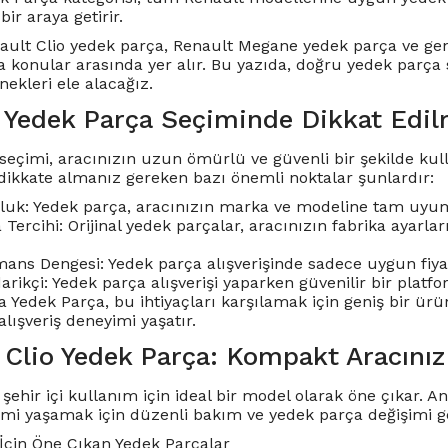
bir araya getirir.
ault Clio yedek parça
,
Renault Megane yedek parça
ve gen
a konular arasında yer alır. Bu yazıda, doğru yedek parça
ekleri ele alacağız.
 Yedek Parça Seçiminde Dikkat Edil
seçimi, aracınızın uzun ömürlü ve güvenli bir şekilde kulla
dikkate almanız gereken bazı önemli noktalar şunlardır:
uk: Yedek parça, aracınızın marka ve modeline tam uyum
a Tercihi: Orijinal yedek parçalar, aracınızın fabrika ayar
ans Dengesi: Yedek parça alışverişinde sadece uygun fiyat 
darikçi: Yedek parça alışverişi yaparken güvenilir bir pla
 Yedek Parça, bu ihtiyaçları karşılamak için geniş bir ürün
 alışveriş deneyimi yaşatır.
 Clio Yedek Parça: Kompakt Aracınız
 şehir içi kullanım için ideal bir model olarak öne çıkar.
mi yaşamak için düzenli bakım ve yedek parça değişimi ge
 İçin Öne Çıkan Yedek Parçalar