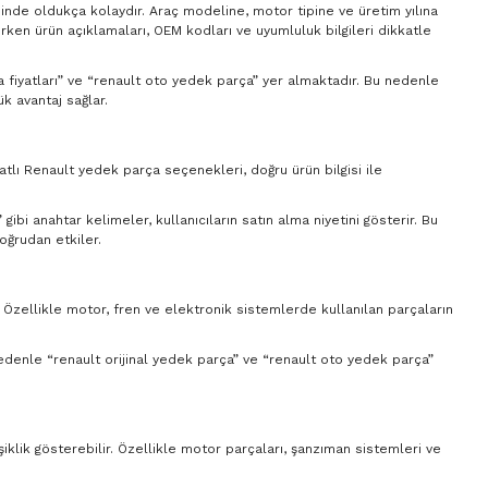
sinde oldukça kolaydır. Araç modeline, motor tipine ve üretim yılına
ırken ürün açıklamaları, OEM kodları ve uyumluluk bilgileri dikkatle
ça fiyatları” ve “renault oto yedek parça” yer almaktadır. Bu nedenle
k avantaj sağlar.
yatlı Renault yedek parça seçenekleri, doğru ürün bilgisi ile
ibi anahtar kelimeler, kullanıcıların satın alma niyetini gösterir. Bu
oğrudan etkiler.
. Özellikle motor, fren ve elektronik sistemlerde kullanılan parçaların
 nedenle “renault orijinal yedek parça” ve “renault oto yedek parça”
şiklik gösterebilir. Özellikle motor parçaları, şanzıman sistemleri ve