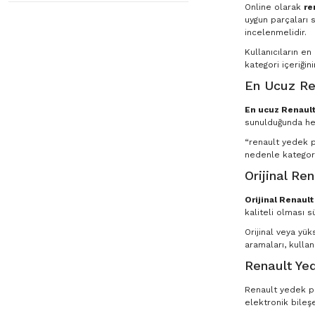
Online olarak
re
uygun parçaları s
incelenmelidir.
Kullanıcıların e
kategori içeriğin
En Ucuz Re
En ucuz Renault
sunulduğunda he
“renault yedek pa
nedenle kategori
Orijinal Re
Orijinal Renaul
kaliteli olması s
Orijinal veya yü
aramaları, kullan
Renault Yed
Renault yedek par
elektronik bileşe