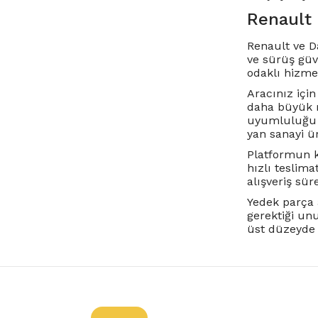
Renault 
Renault ve D
ve sürüş güv
odaklı hizme
Aracınız içi
daha büyük m
uyumluluğu v
yan sanayi ü
Platformun k
hızlı teslima
alışveriş sür
Yedek parça 
gerektiği un
üst düzeyde t