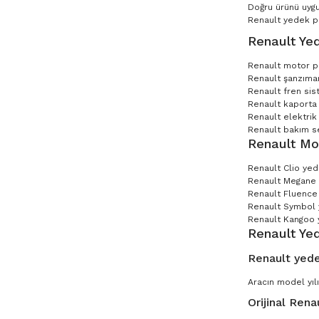
Doğru ürünü uygu
Renault yedek par
Renault Yed
Renault motor p
Renault şanzıman
Renault fren sis
Renault kaporta 
Renault elektrik
Renault bakım set
Renault Mo
Renault Clio ye
Renault Megane
Renault Fluence
Renault Symbol
Renault Kangoo 
Renault Ye
Renault yede
Aracın model yılı
Orijinal Rena