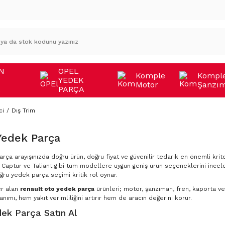
N
OPEL
Komple
Kompl
YEDEK
Motor
Şanzı
A
PARÇA
ci
Dış Trim
Yedek Parça
rça arayışınızda doğru ürün, doğru fiyat ve güvenilir tedarik en önemli krite
Captur ve Taliant gibi tüm modellere uygun geniş ürün seçeneklerini incele
ğru yedek parça seçimi kritik rol oynar.
er alan
renault oto yedek parça
ürünleri; motor, şanzıman, fren, kaporta ve 
nımı, hem yakıt verimliliğini artırır hem de aracın değerini korur.
ek Parça Satın Al