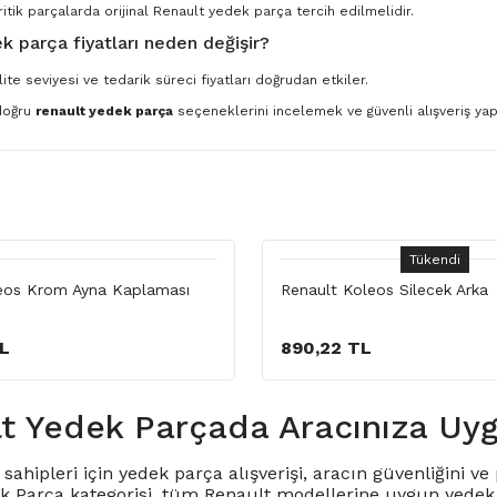
ritik parçalarda orijinal Renault yedek parça tercih edilmelidir.
k parça fiyatları neden değişir?
ite seviyesi ve tedarik süreci fiyatları doğrudan etkiler.
 doğru
renault yedek parça
seçeneklerini incelemek ve güvenli alışveriş yapm
Tükendi
eos Krom Ayna Kaplaması
Renault Koleos Silecek Arka
TL
890,22 TL
t Yedek Parçada Aracınıza Uy
sahipleri için yedek parça alışverişi, aracın güvenliğini 
k Parça kategorisi, tüm Renault modellerine uygun yedek p