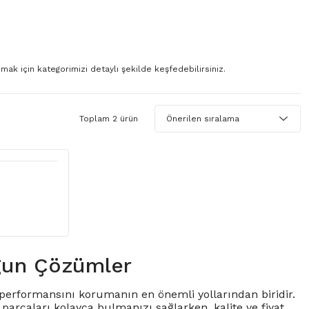
ak için kategorimizi detaylı şekilde keşfedebilirsiniz.
Toplam 2 ürün
gun Çözümler
ve performansını korumanın en önemli yollarından biridir.
arçaları kolayca bulmanızı sağlarken, kalite ve fiyat