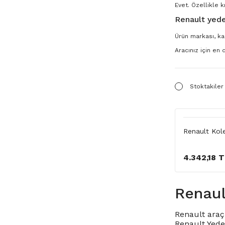
Evet. Özellikle k
Renault yede
Ürün markası, kal
Aracınız için en
Stoktakiler
Renault Kol
4.342,18 
Renaul
Renault araç 
Renault Yede