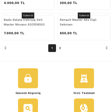
 Yedek Parça
4.000,00 TL
200,00 TL
dek Parça
Tükendi
Tükendi
Baskı Balata Debriyaj Seti
Renault Master Aks Dişli
Master Movano 8201516550
Sekmanı
e Yedek Parça
7.000,00 TL
650,00 TL
 Yedek Parça
1
2
r Yedek Parça
Güvenli Alışveriş
Hızlı Teslimat