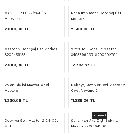
 Yedek Parça
Scenic
Symbol
MASTER 2 DEBRİYAJ ÜST
Renault Master Debriyaj Üst
MERKEZİ
Merkezi
 Yedek Parça
Symbol
Talisman
2.800,00 TL
2.500,00 TL
ss Combi Yedek Parça
Talisman
Trafic
o Yedek Parça
Trafic
Master 2 Debriyaj Üst Merkezi
Vites Teli Renault Master
8200459153
349359903R-8200992794
 Yedek Parça
2.000,00 TL
12.293,32 TL
r Yedek Parça
Volan Dişlisi Master Opel
Debriyaj Üst Merkezi Master 2
Movano
Opel Movano 2
t Yedek Parça
1.200,00 TL
11.339,36 TL
ss Yedek Parça
Tükendi
Debriyaj Seti Master 2 2.5 G9u
Şanzıman Aks Dişli Sekmanı
 Yedek Parça
Motor
Master 7700104966