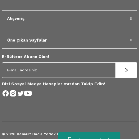
 Yedek Parça
Scenic
Symbol
Alışveriş
 Yedek Parça
Symbol
Talisman
ss Combi Yedek Parça
Talisman
Trafic
Öne Çıkan Sayfalar
o Yedek Parça
Trafic
E-Bültene Abone Olun!
 Yedek Parça
r Yedek Parça
Bizi Sosyal Medya Hesaplarımızdan Takip Edin!
t Yedek Parça
ss Yedek Parça
 Yedek Parça
© 2026 Renault Dacia Yedek Parça.
Tüm Hakları Saklıdır.